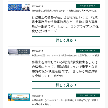
リーガルトピックス
2025/03/13
行政書士は企業法務に転職できない？資格の活かし方や求人例など
行政書士の資格が活かせる職場というと、行政
書士事務所や法律事務所など、法律を扱う事務
所が一般的です。 しかし、コンプライアンス強
化など法務ニーズ…
詳しく見る
リーガルトピックス
2025/03/13
弁護士の就活スケジュールは？就活の進め方や就活準備について解説
弁護士を目指している司法試験受験生もしくは
合格者にとって、司法試験に次いで重要となる
勝負の場が 就職活動 です。 せっかく司法試験
を突破しても、自分の…
詳しく見る
リーガルトピックス
2025/03/10
企業内弁護士(インハウスローヤー)の年収は？年収を下げずに転職す
る方法や求人例など