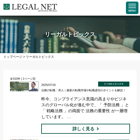
MENU
リーガルトピックス
トップページ
>
リーガルトピックス
全
310
件 | 1ページ目
リーガルトピックス
2025/07/16
法務の転職・求人｜最新の転職市場や転職成功のポイントを解説！
昨今、コンプライアンス意識の高まりやビジネ
スのグローバル化が進む中で、「 予防法務 」と
「 戦略法務 」の両面で 法務の重要性 が一層増
しています。 …
詳しく見る