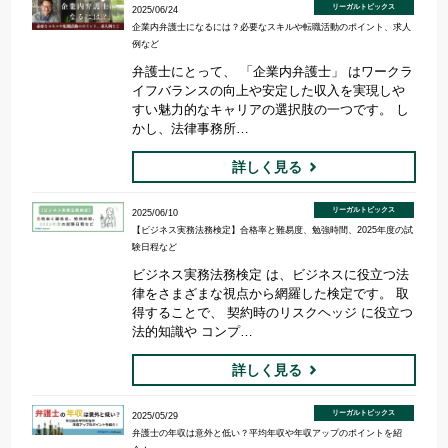
リーガルトピックス
2025/06/24
企業内弁護士になるには？必要なスキルや転職活動のポイント、求人
例など
弁護士にとって、 「企業内弁護士」 はワークラ
イフバランスの向上や安定した収入を実現しや
すい魅力的なキャリアの選択肢の一つです。 し
かし、法律事務所…
詳しく見る
リーガルトピックス
2025/06/10
【ビジネス実務法務検定】合格率と難易度、勉強時間、2025年度の試
験日程など
ビジネス実務法務検定 は、ビジネスに役立つ法
律をさまざまな視点から網羅した検定です。 取
得することで、 契約時のリスクヘッジ に役立つ
法的知識や コンプ…
詳しく見る
リーガルトピックス
2025/05/29
弁護士の年収は意外と低い？平均年収や年収アップのポイントを紹