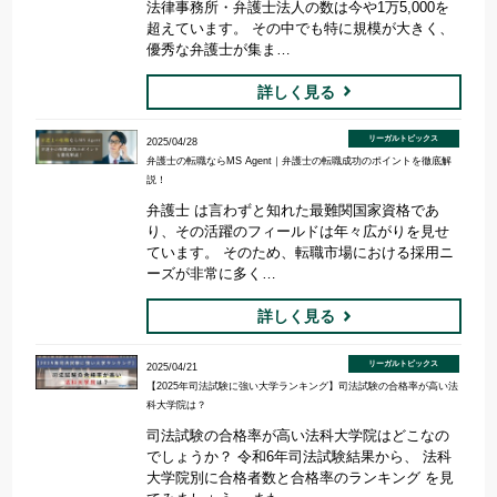
法律事務所・弁護士法人の数は今や1万5,000を
超えています。 その中でも特に規模が大きく、
優秀な弁護士が集ま…
詳しく見る
リーガルトピックス
2025/04/28
弁護士の転職ならMS Agent｜弁護士の転職成功のポイントを徹底解
説！
弁護士 は言わずと知れた最難関国家資格であ
り、その活躍のフィールドは年々広がりを見せ
ています。 そのため、転職市場における採用ニ
ーズが非常に多く…
詳しく見る
リーガルトピックス
2025/04/21
【2025年司法試験に強い大学ランキング】司法試験の合格率が高い法
科大学院は？
司法試験の合格率が高い法科大学院はどこなの
でしょうか？ 令和6年司法試験結果から、 法科
大学院別に合格者数と合格率のランキング を見