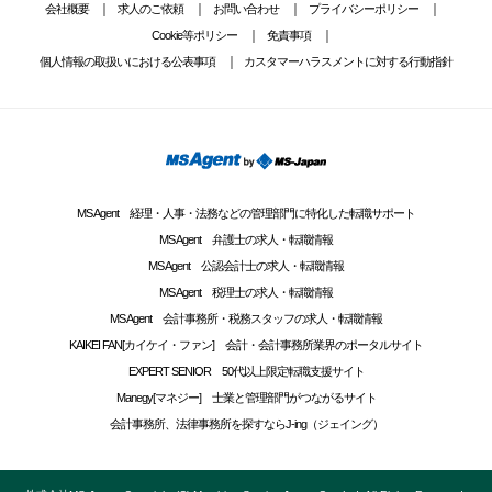
会社概要
求人のご依頼
お問い合わせ
プライバシーポリシー
Cookie等ポリシー
免責事項
個人情報の取扱いにおける公表事項
カスタマーハラスメントに対する行動指針
MS Agent 経理・人事・法務などの管理部門に特化した転職サポート
MS Agent 弁護士の求人・転職情報
MS Agent 公認会計士の求人・転職情報
MS Agent 税理士の求人・転職情報
MS Agent 会計事務所・税務スタッフの求人・転職情報
KAIKEI FAN[カイケイ・ファン] 会計・会計事務所業界のポータルサイト
EXPERT SENIOR 50代以上限定転職支援サイト
Manegy[マネジー] 士業と管理部門がつながるサイト
会計事務所、法律事務所を探すならJ-ing（ジェイング）