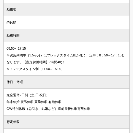
勤務地
奈良県
勤務時間
08:50～17:15
※試用期間中（3.5ヶ月）はフレックスタイム制が無く、定時：8：50～17：15と
なります。【所定労働時間】7時間40分
※フレックスタイム制（11:00～15:00）
休日・休暇
完全週休2日制（土 日 祝日）
年末年始 慶弔休暇 夏季休暇 有給休暇
GW特別休暇（忌引き、結婚など）産前産後休暇育児休暇
想定年収