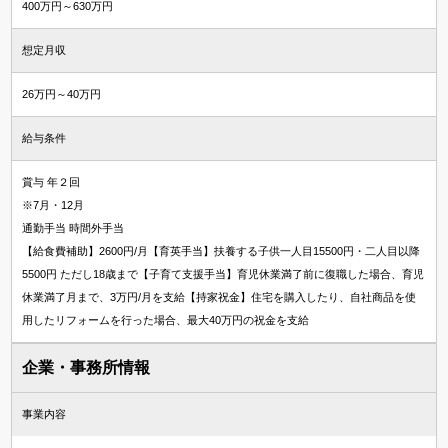
400万円～630万円
想定月収
26万円～40万円
給与条件
賞与 年２回
※7月・12月
通勤手当 時間外手当
【給食費補助】2600円/月【育英手当】扶養する子供一人目15500円・二人目以降
5500円 ただし18歳まで【子育て支援手当】育児休業満了前に復職した場合、育児
休業満了月まで、3万円/月を支給【持家祝金】住宅を購入したり、自社商品を使
用したリフォームを行った場合、最大40万円の祝金を支給
企業・事務所情報
事業内容