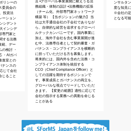
言 •グローバル事業展開に耐えうる法
務ポリシーの
ンサルタ
務組織・体制の設計 •法務機能の拡張
ス委員会の
度な知見に
（チーム化、外部専門家ネットワーク
、投資法
※会社の
構築 等） 【当ポジションの魅力】 当
レーション
となる可
社は大手通信会社の子会社でありなが
インシデント
ら、自律的な経営を追求するグローバ
重大インシデ
ルテックカンパニーです。国内事業に
部専門家と
加え、海外子会社を含む事業展開が進
に関する法務
む中、法務専任者として契約審査・ガ
規範、デー
バナンス・コンプライアンスを横断的
ムの検討 ・
に担っていただける方を募集します。
 ・AIガバ
将来的には、国内外を含めた法務・コ
推進室との
ンプライアンス体制を統括する
バナンスの
CCO（Chief Compliance Officer）と
に応じて会社
しての活躍を期待するポジションで
命じること
す。事業成長とガバナンスの両立を、
グローバルな視点でリードしていただ
きます。 【変更の範囲】適性に応じて
会社の指示する業務への異動を命じる
ことがある