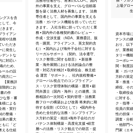
務・フル
法務専任者から、将来のCCOへ。国内
上場グロ
外の事業を支え、グローバルな信頼基
生
盤を築く法務人材を募集します。 法務
専任者として、国内外の事業を支える
ィングスを含
法務・ガバナンス機能を担っていただ
として、今
きます。 入社当初に担っていただく業
だきます。
務 • 国内外の各種契約書のレビュー・
プライアン
資本市場
作成・交渉支援 （NDA、業務委託、販
規程や法務
ナンスの
売・購買、アライアンス、英文契約含
ていただき
おり、以
む） • 国内および海外子会社に対する
ーに発生し
が、業務
リーガルサポート （契約、法令遵守、
シデントな
タリー機能
リスク整理に関する助言） • 新規事
的に対応い
コーポレ
業・海外展開における法的論点の整
組織のため、
関・制度
理・対応方針検討 • 取締役会、株主総
ルールの設
案 ・ガバ
会 運営「サポート」、社内規程整備 •
の両方に一
方針の策
グローバル視点でのコンプライアン
。 【業務詳
革・推進 
ス・リスク管理体制の構築・運用 • 顧
段階的にお
締役、そ
問弁護士（国内・海外）との連携、法
約書の作
・取締役
務相談の一次対応 • 契約管理・法務業
・ひな形・審
に対する
務フローの構築および改善 将来的に期
集積による
ク・指導 
待する役割（CCOとして） •国内外を
企画・実行
役員の実
含めた全社的な法務・コンプライアン
制の整備 ・
性の担保 
ス方針の策定・統括 •海外子会社のガ
結果の重大
調査・分
バナンス体制構築・高度化支援 •経営
ともに「ど
・他部門
層への法務・リスク観点での助言・提
考える仕組
門家（エキ