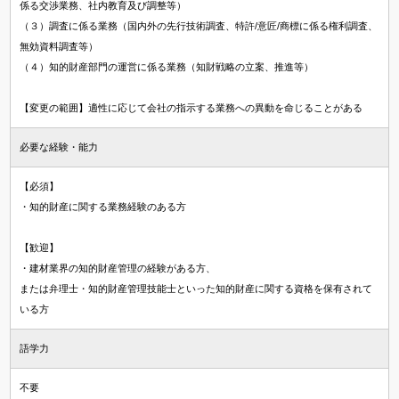
係る交渉業務、社内教育及び調整等）
（３）調査に係る業務（国内外の先行技術調査、特許/意匠/商標に係る権利調査、
無効資料調査等）
（４）知的財産部門の運営に係る業務（知財戦略の立案、推進等）
【変更の範囲】適性に応じて会社の指示する業務への異動を命じることがある
必要な経験・能力
【必須】
・知的財産に関する業務経験のある方
【歓迎】
・建材業界の知的財産管理の経験がある方、
または弁理士・知的財産管理技能士といった知的財産に関する資格を保有されて
いる方
語学力
不要