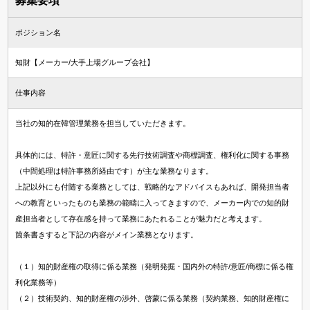
募集要項
ポジション名
知財【メーカー/大手上場グループ会社】
仕事内容
当社の知的在韓管理業務を担当していただきます。
具体的には、特許・意匠に関する先行技術調査や商標調査、権利化に関する事務
（中間処理は特許事務所経由です）が主な業務なります。
上記以外にも付随する業務としては、戦略的なアドバイスもあれば、開発担当者
への教育といったものも業務の範疇に入ってきますので、メーカー内での知的財
産担当者として存在感を持って業務にあたれることが魅力だと考えます。
箇条書きすると下記の内容がメイン業務となります。
（１）知的財産権の取得に係る業務（発明発掘・国内外の特許/意匠/商標に係る権
利化業務等）
（２）技術契約、知的財産権の渉外、啓蒙に係る業務（契約業務、知的財産権に