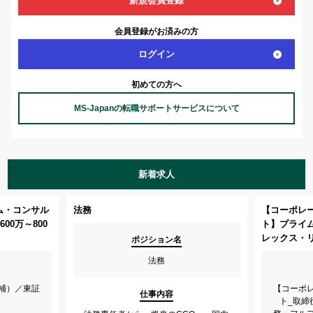
新規会員登録
会員登録がお済みの方
ログイン
初めての方へ
MS-Japanの転職サポートサービスについて
新着求人
ム・コンサル
法務
【コーポレ
00万～800
ト】プライ
レックス・
ポジション名
法務
補）／東証
【コーポ
仕事内容
ト_取締