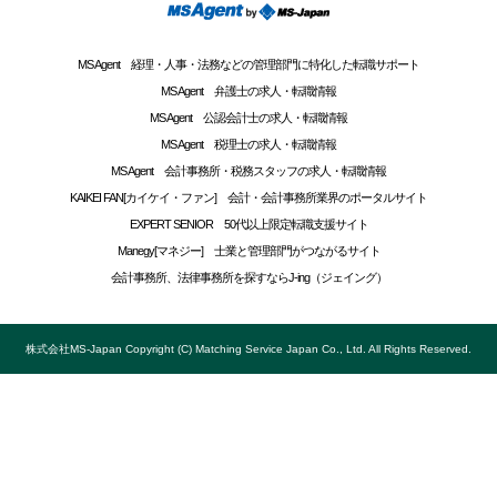
MS Agent 経理・人事・法務などの管理部門に特化した転職サポート
MS Agent 弁護士の求人・転職情報
MS Agent 公認会計士の求人・転職情報
MS Agent 税理士の求人・転職情報
MS Agent 会計事務所・税務スタッフの求人・転職情報
KAIKEI FAN[カイケイ・ファン] 会計・会計事務所業界のポータルサイト
EXPERT SENIOR 50代以上限定転職支援サイト
Manegy[マネジー] 士業と管理部門がつながるサイト
会計事務所、法律事務所を探すならJ-ing（ジェイング）
株式会社MS-Japan Copyright (C) Matching Service Japan Co., Ltd. All Rights Reserved.