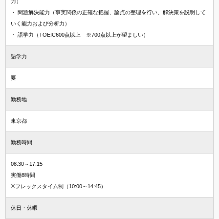
力）
・ 問題解決能力（事実関係の正確な把握、論点の整理を行い、解決策を説明して
いく能力および分析力）
・ 語学力（TOEIC600点以上 ※700点以上が望ましい）
語学力
要
勤務地
東京都
勤務時間
08:30～17:15
実働8時間
※フレックスタイム制（10:00～14:45）
休日・休暇