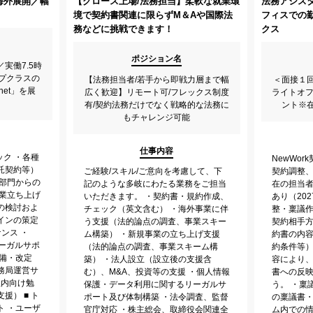
海外展開／幅
【グロース上場/法務担当】柔軟な就業環
法務アシス
境で契約書関連に限らずM＆Aや国際法
フィスでの
務などに挑戦できます！
クス
ポジション名
実働7.5時
プクラスの
【法務担当者/若手から即戦力層まで幅
＜面接１
net」を展
広く歓迎】リモート可/フレックス制度
ライトオフ
有/契約法務だけでなく戦略的な法務に
ント※
もチャレンジ可能
仕事内容
ック ・各種
NewWo
託契約等）
ご経験/スキル/ご意向を考慮して、下
契約調整、
業部門からの
記のような多岐にわたる業務をご担当
在の担当
事業立ち上げ
いただきます。 ・契約書・規約作成、
あり（202
の検討およ
チェック（英文含む） ・海外事業に伴
整・稟議作
インの策定
う支援（法的論点の調査、事業スキー
契約相手
ンス ・
ム構築） ・新規事業の立ち上げ支援
約書の内
ーガルサポ
（法的論点の調査、事業スキーム構
約条件等）
備・改定
築） ・法人設立（設立後の支援含
容により
務局運営サ
む）、M&A、投資等の支援 ・個人情報
書への反
社内向け勉
保護・データ利用に関するリーガルサ
う。 ・稟
援） ■ ト
ポート及び体制構築 ・法令調査、監督
の稟議書
ト ・ユーザ
官庁対応 ・株主総会、取締役会関連全
ム内での情