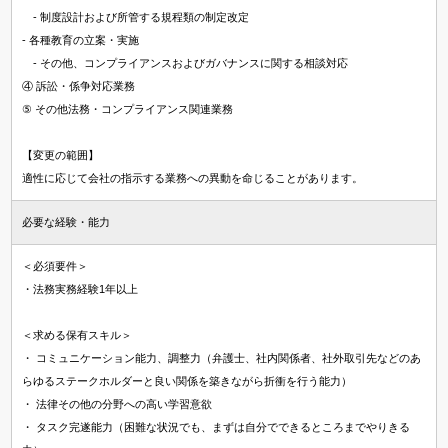
- 制度設計および所管する規程類の制定改定
- 各種教育の立案・実施
- その他、コンプライアンスおよびガバナンスに関する相談対応
④ 訴訟・係争対応業務
⑤ その他法務・コンプライアンス関連業務
【変更の範囲】
適性に応じて会社の指示する業務への異動を命じることがあります。
必要な経験・能力
＜必須要件＞
・法務実務経験1年以上
＜求める保有スキル＞
・ コミュニケーション能力、調整力（弁護士、社内関係者、社外取引先などのあ
らゆるステークホルダーと良い関係を築きながら折衝を行う能力）
・ 法律その他の分野への高い学習意欲
・ タスク完遂能力（困難な状況でも、まずは自分でできるところまでやりきる