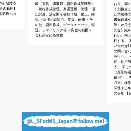
の初期対応
般（運営、議事録・資料作成管理等）
おり、同
変更の範囲】
・規程作成管理、稟議運用、管理 ・登
う別担当と
る業務への
記関連、法定開示書類作成、修正、確
た情報整理
認 ・法律相談対応、支援、研修 ・そ
書面作成相
の他、資料作成、データチェック、郵
等）が扱
送、ファイリング等 ＜変更の範囲＞
的な知識
会社の定める業務
行い、内
行する。 
い合わせ対
の問い合
を行う。 
長・他担
う。 ④そ
（原則毎
併用） ・
月末。横
関連する各
の参加 【