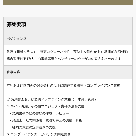
募集要項
ポジション名
法務（担当クラス） ※高いグローバル性、英語力を活かせます/将来的な海外勤
務希望者は歓迎/大手の事業基盤とベンチャーのやりがいの両方を求めれます
仕事内容
本社および国内外の関係会社の以下に関連する法務・コンプライアンス業務
① 契約審査および契約ドラフティング業務（日本語、英語）
② M&A・再編、その他プロジェクト案件の法務支援
- 契約書その他の書類の作成、レビュー
- 弁護士、社内関係者、取引相手との調整、折衝
- 社内の意思決定手続きの支援
③ コンプライアンス・ガバナンス関連業務