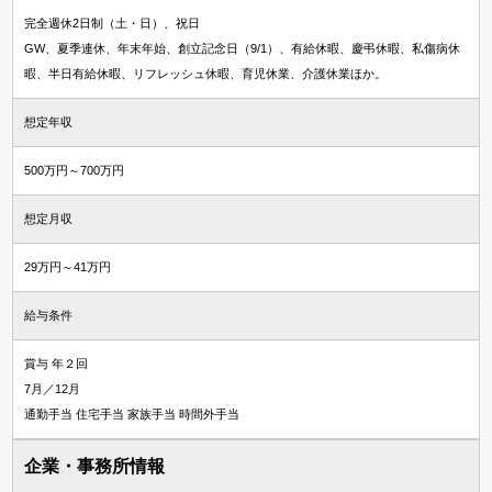
完全週休2日制（土・日）、祝日
GW、夏季連休、年末年始、創立記念日（9/1）、有給休暇、慶弔休暇、私傷病休
暇、半日有給休暇、リフレッシュ休暇、育児休業、介護休業ほか。
想定年収
500万円～700万円
想定月収
29万円～41万円
給与条件
賞与 年２回
7月／12月
通勤手当 住宅手当 家族手当 時間外手当
企業・事務所情報