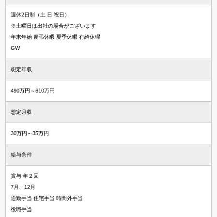
週休2日制（土 日 祝日）
※土曜日は出社の場合がございます
年末年始 慶弔休暇 夏季休暇 有給休暇
GW
想定年収
490万円～610万円
想定月収
30万円～35万円
給与条件
賞与 年２回
7月、12月
通勤手当 住宅手当 時間外手当
役職手当