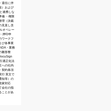
・退任に伴
役）および
社と連携しな
準備 ・権限
整理（決裁
の見直し含
ガルオペレー
・押印申
のワークフ
よび各事業
NDA・業務
の雛形整
uSign
取引適正化法
正への社内
・契約条項
実行 英文で
通知等）の
資家対応
て会社の指
ることがあ