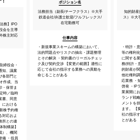
す！
ポジション名
法務担当（副長/チーフクラス）※大手
知的財産
鉄道会社/弁護士歓迎/フルフレックス/
ス）※大
在宅勤務可
務】IPO
役会を主導
外株主対応
仕事内容
・新規事業スキームの構築において、
・特許・
法的問題点やリスクの抽出・課題整理
等の権利
とその解決 ・契約書のリーガルチェッ
に関する業
ク及び契約交渉 【変更の範囲】適性に
務(特許・
・取締役会・
応じて会社の指示する業務への異動を
的財産が関
通知、議案
命じることがある
他社権利
び各部門と
応業務 ・
リオ作成、当
啓発 ・I
印・保管ま
業展開にお
・定時／臨時
ランド戦略
案書、同意
メントを
）における
ます。 【
・新株予約権
社の指示
る対応およ
とがある
務所との連
・体制構築】
成）、機関
整備 ・役員