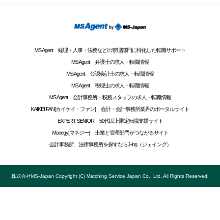
MS Agent 経理・人事・法務などの管理部門に特化した転職サポート
MS Agent 弁護士の求人・転職情報
MS Agent 公認会計士の求人・転職情報
MS Agent 税理士の求人・転職情報
MS Agent 会計事務所・税務スタッフの求人・転職情報
KAIKEI FAN[カイケイ・ファン] 会計・会計事務所業界のポータルサイト
EXPERT SENIOR 50代以上限定転職支援サイト
Manegy[マネジー] 士業と管理部門がつながるサイト
会計事務所、法律事務所を探すならJ-ing（ジェイング）
株式会社MS-Japan Copyright (C) Matching Service Japan Co., Ltd. All Rights Reserved.