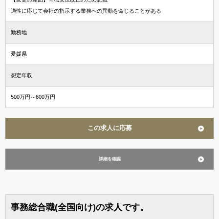
資格希望勤務地
適性に応じて会社の指示する業務への異動を命じることがある
＋ 追加・変更する
勤務地
愛媛県
年収
想定年収
～
万円含む
500万円～600万円
経験
この求人に応募
マネジメント経験あり
未経験可
英語使用
詳細を確認
事務総合職(全国向け)の求人です。