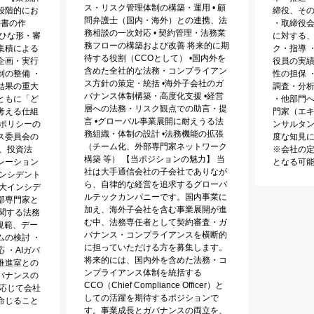
ス・リスク管理体制の構築・運用 • 顧
段階的にお
締役、そ
問弁護士（国内・海外）との連携、法
約書の作
・取締役
務相談の一次対応 • 契約管理・法務業
・ひな形・審
に対する
務フローの構築および改善 将来的に期
集積による
ク・指導 
待する役割（CCOとして） •国内外を
企画・実行
役員の実
含めた全社的な法務・コンプライアン
制の整備 ・
性の担保 
ス方針の策定・統括 •海外子会社のガ
結果の重大
調査・分
バナンス体制構築・高度化支援 •経営
ともに「ど
・他部門
層への法務・リスク観点での助言・提
考える仕組
門家（エキ
言 •グローバル事業展開に耐えうる法
務ポリシーの
ンサルタ
務組織・体制の設計 •法務機能の拡張
ス委員会の
度な知見に
（チーム化、外部専門家ネットワーク
、投資法
※会社の
構築 等） 【当ポジションの魅力】 当
レーション
となる可
社は大手通信会社の子会社でありなが
インシデント
ら、自律的な経営を追求するグローバ
重大インシデ
ルテックカンパニーです。国内事業に
部専門家と
加え、海外子会社を含む事業展開が進
に関する法務
む中、法務専任者として契約審査・ガ
規範、デー
バナンス・コンプライアンスを横断的
ムの検討 ・
に担っていただける方を募集します。
 ・AIガバ
将来的には、国内外を含めた法務・コ
推進室との
ンプライアンス体制を統括する
バナンスの
CCO（Chief Compliance Officer）と
に応じて会社
しての活躍を期待するポジションで
命じること
す。事業成長とガバナンスの両立を、