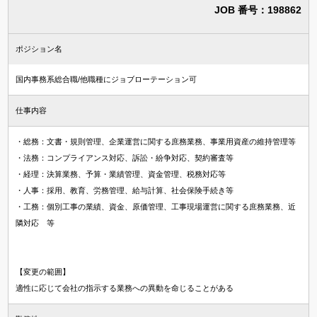
JOB 番号：198862
ポジション名
国内事務系総合職/他職種にジョブローテーション可
仕事内容
・総務：文書・規則管理、企業運営に関する庶務業務、事業用資産の維持管理等
・法務：コンプライアンス対応、訴訟・紛争対応、契約審査等
・経理：決算業務、予算・業績管理、資金管理、税務対応等
・人事：採用、教育、労務管理、給与計算、社会保険手続き等
・工務：個別工事の業績、資金、原価管理、工事現場運営に関する庶務業務、近
隣対応 等
【変更の範囲】
適性に応じて会社の指示する業務への異動を命じることがある