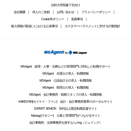
法科大学院修了生向け
会社概要
求人のご依頼
お問い合わせ
プライバシーポリシー
Cookie等ポリシー
免責事項
個人情報の取扱いにおける公表事項
カスタマーハラスメントに対する行動指針
MS Agent 経理・人事・法務などの管理部門に特化した転職サポート
MS Agent 弁護士の求人・転職情報
MS Agent 公認会計士の求人・転職情報
MS Agent 税理士の求人・転職情報
MS Agent 会計事務所・税務スタッフの求人・転職情報
KAIKEI FAN[カイケイ・ファン] 会計・会計事務所業界のポータルサイト
EXPERT SENIOR 50代以上限定転職支援サイト
Manegy[マネジー] 士業と管理部門がつながるサイト
会計事務所、法律事務所を探すならJ-ing（ジェイング）