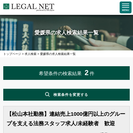
MENU
愛媛県の求人検索結果一覧
トップページ
>
求人検索
>
愛媛県の求人検索結果一覧
2
希望条件の検索結果
件
検索条件を変更する
【松山本社勤務】連結売上1000億円以上のグルー
職種
プを支える法務スタッフ求人/未経験者 歓迎
企業求人で探す
法務求人