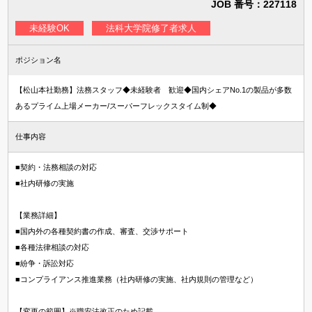
JOB 番号：227118
知財・特許求人
未経験OK
法科大学院修了者求人
法律事務所・特許事務所で探す
法律事務所求人
ポジション名
特許事務所・特許技術者求人
【松山本社勤務】法務スタッフ◆未経験者 歓迎◆国内シェアNo.1の製品が多数
あるプライム上場メーカー/スーパーフレックスタイム制◆
資格
仕事内容
国内弁護士
■契約・法務相談の対応
司法試験合格者（司法修習生）
■社内研修の実施
国内法科大学院修了
【業務詳細】
海外弁護士
■国内外の各種契約書の作成、審査、交渉サポート
海外LLM・JD修了
■各種法律相談の対応
■紛争・訴訟対応
弁理士
■コンプライアンス推進業務（社内研修の実施、社内規則の管理など）
【変更の範囲】※職安法改正のため記載