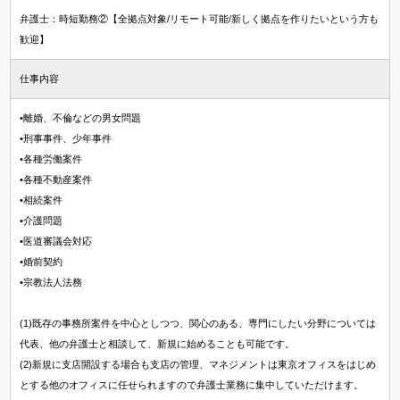
弁護士：時短勤務②【全拠点対象/リモート可能/新しく拠点を作りたいという方も
歓迎】
仕事内容
•離婚、不倫などの男女問題
•刑事事件、少年事件
•各種労働案件
•各種不動産案件
•相続案件
•介護問題
•医道審議会対応
•婚前契約
•宗教法人法務
(1)既存の事務所案件を中心としつつ、関心のある、専門にしたい分野については
代表、他の弁護士と相談して、新規に始めることも可能です。
(2)新規に支店開設する場合も支店の管理、マネジメントは東京オフィスをはじめ
とする他のオフィスに任せられますので弁護士業務に集中していただけます。