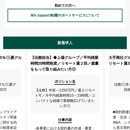
初めての方へ
MS-Japanの転職サポートサービスについて
新着求人
0％/三菱グル
【法務担当】◆上場グループ／平均残業
大手商社グル
時間20時間程度／リモート週２回／裁量
リモート週3
をもって取り組みたい方◎
ポジション名
0％/三菱グ
法務/三井
00万
回
【法務】年収～1250万円／週２リモー
ト可／月平均残業時間10～15時間／コ
ンパクトな組織で業務幅広げていきた
い方◎
コンプライア
■契約関連
ュリティ関連
査・交渉
仕事内容
トに関する内
M&A、シ
内の制度改定
ら英文契約
‐各事業における契約書の作成・審査・