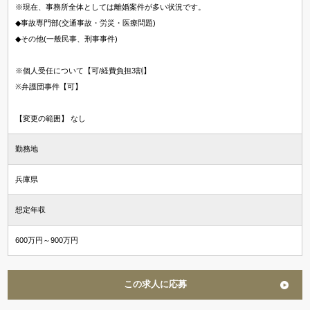
※現在、事務所全体としては離婚案件が多い状況です。
◆事故専門部(交通事故・労災・医療問題)
◆その他(一般民事、刑事事件)
※個人受任について【可/経費負担3割】
※弁護団事件【可】
【変更の範囲】 なし
勤務地
兵庫県
想定年収
600万円～900万円
この求人に応募