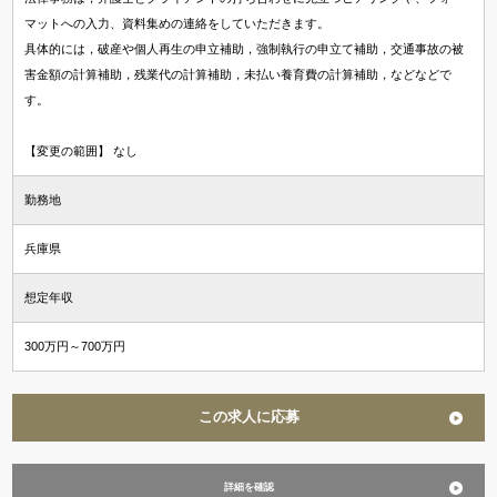
マットへの入力、資料集めの連絡をしていただきます。
具体的には，破産や個人再生の申立補助，強制執行の申立て補助，交通事故の被
害金額の計算補助，残業代の計算補助，未払い養育費の計算補助，などなどで
す。
【変更の範囲】 なし
勤務地
兵庫県
想定年収
300万円～700万円
この求人に応募
詳細を確認