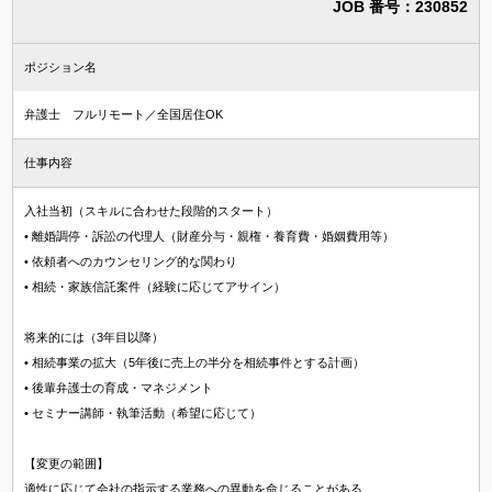
JOB 番号：230852
知財・特許求人
法律事務所・特許事務所で探す
ポジション名
法律事務所求人
弁護士 フルリモート／全国居住OK
特許事務所・特許技術者求人
仕事内容
資格
入社当初（スキルに合わせた段階的スタート）
• 離婚調停・訴訟の代理人（財産分与・親権・養育費・婚姻費用等）
国内弁護士
• 依頼者へのカウンセリング的な関わり
司法試験合格者（司法修習生）
• 相続・家族信託案件（経験に応じてアサイン）
国内法科大学院修了
将来的には（3年目以降）
海外弁護士
• 相続事業の拡大（5年後に売上の半分を相続事件とする計画）
海外LLM・JD修了
• 後輩弁護士の育成・マネジメント
• セミナー講師・執筆活動（希望に応じて）
弁理士
【変更の範囲】
適性に応じて会社の指示する業務への異動を命じることがある