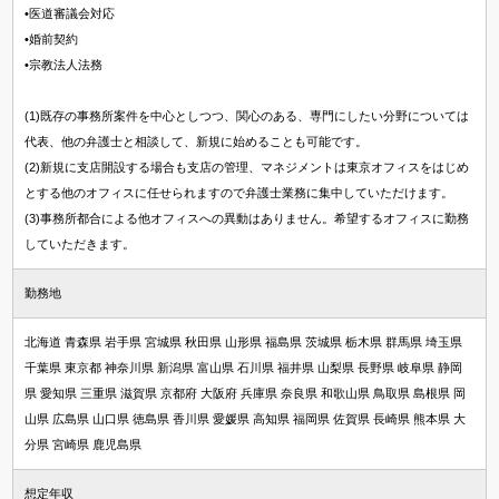
•医道審議会対応
•婚前契約
•宗教法人法務
(1)既存の事務所案件を中心としつつ、関心のある、専門にしたい分野については
代表、他の弁護士と相談して、新規に始めることも可能です。
(2)新規に支店開設する場合も支店の管理、マネジメントは東京オフィスをはじめ
とする他のオフィスに任せられますので弁護士業務に集中していただけます。
(3)事務所都合による他オフィスへの異動はありません。希望するオフィスに勤務
していただきます。
勤務地
北海道 青森県 岩手県 宮城県 秋田県 山形県 福島県 茨城県 栃木県 群馬県 埼玉県
千葉県 東京都 神奈川県 新潟県 富山県 石川県 福井県 山梨県 長野県 岐阜県 静岡
県 愛知県 三重県 滋賀県 京都府 大阪府 兵庫県 奈良県 和歌山県 鳥取県 島根県 岡
山県 広島県 山口県 徳島県 香川県 愛媛県 高知県 福岡県 佐賀県 長崎県 熊本県 大
分県 宮崎県 鹿児島県
想定年収