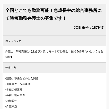
全国どこでも勤務可能！急成長中の総合事務所に
て時短勤務弁護士の募集です！
JOB 番号：187947
ポジション名
弁護士：時短勤務①【全拠点対象/リモート可能/新しく拠点を作りたいという方も
歓迎】
仕事内容
•離婚、不倫などの男女問題
•刑事事件、少年事件
•各種労働案件
•各種不動産案件
•相続案件
•介護問題