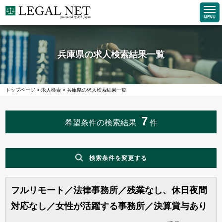
MENU
兵庫県の求人検索結果一覧
トップページ
>
求人検索
>
兵庫県の求人検索結果一覧
7
希望条件の検索結果
件
検索条件を変更する
フルリモート／法律事務所／残業なし、休日夜間
職種
対応なし／女性が活躍する事務所／決算賞与あり
企業求人で探す
法務求人