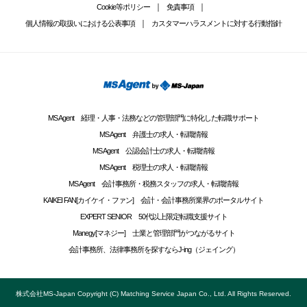
Cookie等ポリシー
免責事項
個人情報の取扱いにおける公表事項
カスタマーハラスメントに対する行動指針
MS Agent 経理・人事・法務などの管理部門に特化した転職サポート
MS Agent 弁護士の求人・転職情報
MS Agent 公認会計士の求人・転職情報
MS Agent 税理士の求人・転職情報
MS Agent 会計事務所・税務スタッフの求人・転職情報
KAIKEI FAN[カイケイ・ファン] 会計・会計事務所業界のポータルサイト
EXPERT SENIOR 50代以上限定転職支援サイト
Manegy[マネジー] 士業と管理部門がつながるサイト
会計事務所、法律事務所を探すならJ-ing（ジェイング）
株式会社MS-Japan Copyright (C) Matching Service Japan Co., Ltd. All Rights Reserved.