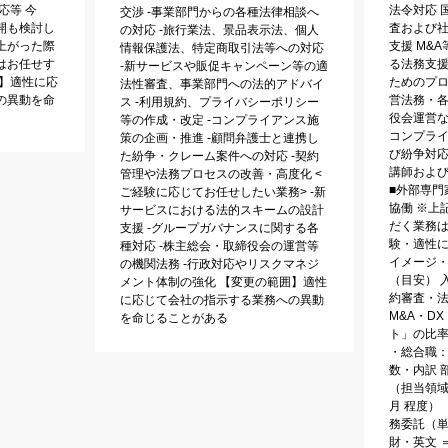
応等 今
法令対応 
交渉 ‐事業部門からの各種法律相談へ
開も検討し
査および社
の対応 ‐旅行業法、景品表示法、個人
上がった際
支援 M&
情報保護法、特定商取引法等への対応
はお任せす
る法務支援
‐新サービスや販促キャンペーン等の適
囲】適性に応
ためのプロ
法性審査、事業部門への法的アドバイ
の異動を命
営法務・各
ス ‐利用規約、プライバシーポリシー
役会運営な
等の作成・改定 ‐コンプライアンス施
コンプラ
策の企画・推進 ‐顧問弁護士と連携し
び紛争対応
た紛争・クレーム案件への対応 ‐契約
講師およ
管理や法務プロセスの改善・高度化 <
■外部専門
ご経験に応じてお任せしたい業務> ‐新
協働 ※上
サービスにおける法的スキームの設計
だく業務
支援 ‐グループガバナンスに関する各
験・適性に
種対応 ‐株主総会・取締役会の運営等
イメージ・
の機関法務 ‐行政対応やリスクマネジ
（目安） 
メント体制の強化 【変更の範囲】適性
約審査・
に応じて会社の指示する業務への異動
M&A・D
を命じることがある
ト」の比率 
・総合職：8
数・内訳 
（担当領域
月 程度）
務委託（
財・英文 ＝