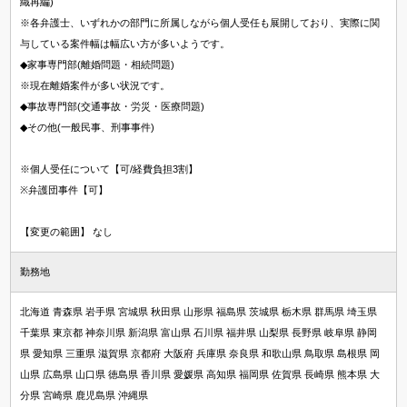
織再編)
※各弁護士、いずれかの部門に所属しながら個人受任も展開しており、実際に関
与している案件幅は幅広い方が多いようです。
◆家事専門部(離婚問題・相続問題)
※現在離婚案件が多い状況です。
◆事故専門部(交通事故・労災・医療問題)
◆その他(一般民事、刑事事件)
※個人受任について【可/経費負担3割】
※弁護団事件【可】
【変更の範囲】 なし
勤務地
北海道 青森県 岩手県 宮城県 秋田県 山形県 福島県 茨城県 栃木県 群馬県 埼玉県
千葉県 東京都 神奈川県 新潟県 富山県 石川県 福井県 山梨県 長野県 岐阜県 静岡
県 愛知県 三重県 滋賀県 京都府 大阪府 兵庫県 奈良県 和歌山県 鳥取県 島根県 岡
山県 広島県 山口県 徳島県 香川県 愛媛県 高知県 福岡県 佐賀県 長崎県 熊本県 大
分県 宮崎県 鹿児島県 沖縄県