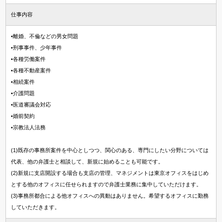
仕事内容
•離婚、不倫などの男女問題
•刑事事件、少年事件
•各種労働案件
•各種不動産案件
•相続案件
•介護問題
•医道審議会対応
•婚前契約
•宗教法人法務
(1)既存の事務所案件を中心としつつ、関心のある、専門にしたい分野については
代表、他の弁護士と相談して、新規に始めることも可能です。
(2)新規に支店開設する場合も支店の管理、マネジメントは東京オフィスをはじめ
とする他のオフィスに任せられますので弁護士業務に集中していただけます。
(3)事務所都合による他オフィスへの異動はありません。希望するオフィスに勤務
していただきます。