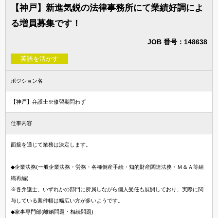
【神戸】新進気鋭の法律事務所にて業績好調によ
る増員募集です！
JOB 番号：148638
英語を活かす
ポジション名
【神戸】弁護士※修習期問わず
仕事内容
面接を通じて業務は決定します。
◆企業法務(一般企業法務・労務・各種倒産手続・知的財産関連法務・Ｍ＆Ａ等組
織再編)
※各弁護士、いずれかの部門に所属しながら個人受任も展開しており、実際に関
与している案件幅は幅広い方が多いようです。
◆家事専門部(離婚問題・相続問題)