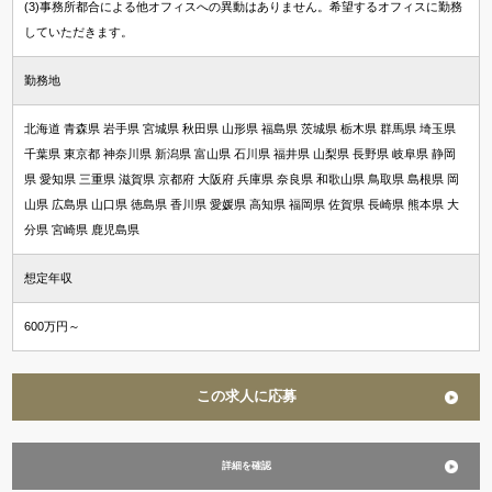
(3)事務所都合による他オフィスへの異動はありません。希望するオフィスに勤務
していただきます。
勤務地
北海道 青森県 岩手県 宮城県 秋田県 山形県 福島県 茨城県 栃木県 群馬県 埼玉県
千葉県 東京都 神奈川県 新潟県 富山県 石川県 福井県 山梨県 長野県 岐阜県 静岡
県 愛知県 三重県 滋賀県 京都府 大阪府 兵庫県 奈良県 和歌山県 鳥取県 島根県 岡
山県 広島県 山口県 徳島県 香川県 愛媛県 高知県 福岡県 佐賀県 長崎県 熊本県 大
分県 宮崎県 鹿児島県
想定年収
600万円～
この求人に応募
詳細を確認