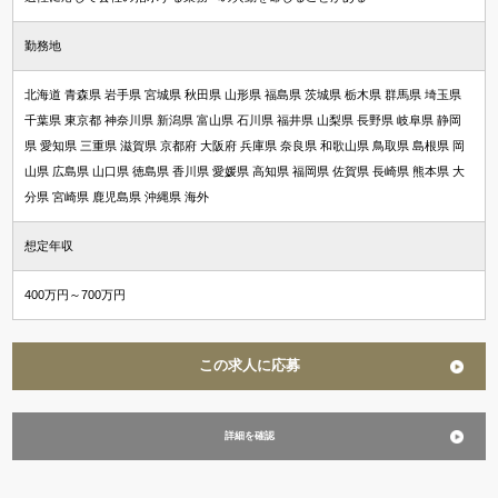
資格希望勤務地
勤務地
＋ 追加・変更する
北海道 青森県 岩手県 宮城県 秋田県 山形県 福島県 茨城県 栃木県 群馬県 埼玉県
千葉県 東京都 神奈川県 新潟県 富山県 石川県 福井県 山梨県 長野県 岐阜県 静岡
年収
県 愛知県 三重県 滋賀県 京都府 大阪府 兵庫県 奈良県 和歌山県 鳥取県 島根県 岡
山県 広島県 山口県 徳島県 香川県 愛媛県 高知県 福岡県 佐賀県 長崎県 熊本県 大
～
万円含む
分県 宮崎県 鹿児島県 沖縄県 海外
想定年収
経験
400万円～700万円
マネジメント経験あり
未経験可
英語使用
この求人に応募
詳細を確認