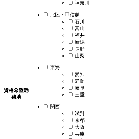
神奈川
北陸・甲信越
石川
富山
福井
新潟
長野
山梨
東海
愛知
静岡
岐阜
資格希望勤
三重
務地
関西
滋賀
京都
大阪
兵庫