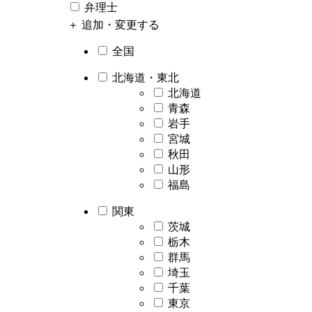
弁理士
＋ 追加・変更する
全国
北海道・東北
北海道
青森
岩手
宮城
秋田
山形
福島
関東
茨城
栃木
群馬
埼玉
千葉
東京