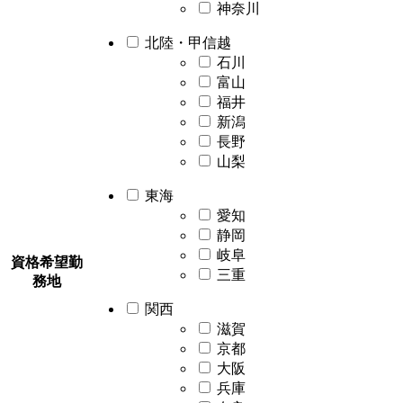
神奈川
北陸・甲信越
石川
富山
福井
新潟
長野
山梨
東海
愛知
静岡
岐阜
資格希望勤
三重
務地
関西
滋賀
京都
大阪
兵庫