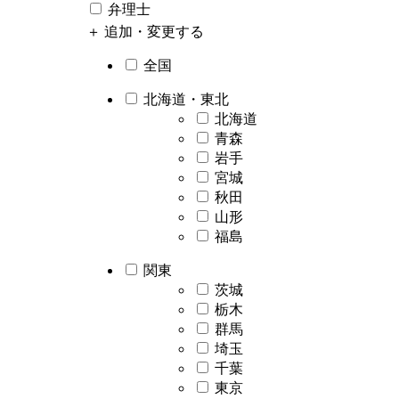
弁理士
＋ 追加・変更する
全国
北海道・東北
北海道
青森
岩手
宮城
秋田
山形
福島
関東
茨城
栃木
群馬
埼玉
千葉
東京