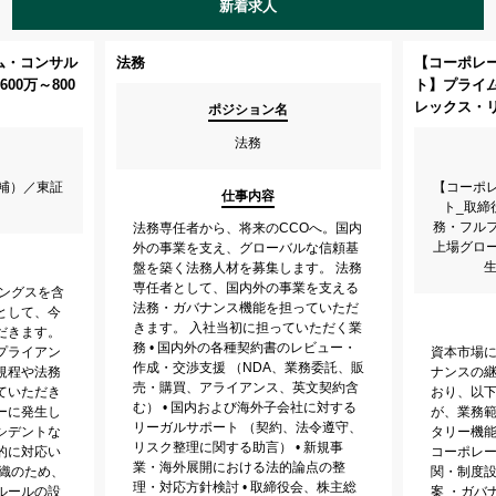
新着求人
ム・コンサル
法務
【コーポレ
00万～800
ト】プライ
レックス・
ポジション名
法務
補）／東証
【コーポ
仕事内容
ト_取締
務・フル
法務専任者から、将来のCCOへ。国内
上場グロ
外の事業を支え、グローバルな信頼基
生
盤を築く法務人材を募集します。 法務
専任者として、国内外の事業を支える
ィングスを含
法務・ガバナンス機能を担っていただ
として、今
きます。 入社当初に担っていただく業
だきます。
務 • 国内外の各種契約書のレビュー・
プライアン
資本市場
作成・交渉支援 （NDA、業務委託、販
規程や法務
ナンスの
売・購買、アライアンス、英文契約含
ていただき
おり、以
む） • 国内および海外子会社に対する
ーに発生し
が、業務
リーガルサポート （契約、法令遵守、
シデントな
タリー機能
リスク整理に関する助言） • 新規事
的に対応い
コーポレ
業・海外展開における法的論点の整
組織のため、
関・制度
理・対応方針検討 • 取締役会、株主総
ルールの設
案 ・ガバ