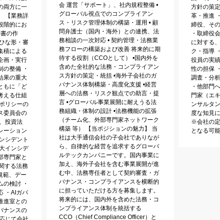
会 運営「サポート」、社内規程整備 •
の両方に一
方針の策
グローバル視点でのコンプライアン
。 【業務詳
革・推進 
ス・リスク管理体制の構築・運用 • 顧
段階的にお
締役、そ
問弁護士（国内・海外）との連携、法
約書の作
・取締役
務相談の一次対応 • 契約管理・法務業
・ひな形・審
に対する
務フローの構築および改善 将来的に期
集積による
ク・指導 
待する役割（CCOとして） •国内外を
企画・実行
役員の実
含めた全社的な法務・コンプライアン
制の整備 ・
性の担保 
ス方針の策定・統括 •海外子会社のガ
結果の重大
調査・分
バナンス体制構築・高度化支援 •経営
ともに「ど
・他部門
層への法務・リスク観点での助言・提
考える仕組
門家（エキ
言 •グローバル事業展開に耐えうる法
務ポリシーの
ンサルタ
務組織・体制の設計 •法務機能の拡張
ス委員会の
度な知見に
（チーム化、外部専門家ネットワーク
、投資法
※会社の
構築 等） 【当ポジションの魅力】 当
レーション
となる可
社は大手通信会社の子会社でありなが
インシデント
ら、自律的な経営を追求するグローバ
重大インシデ
ルテックカンパニーです。国内事業に
部専門家と
加え、海外子会社を含む事業展開が進
に関する法務
む中、法務専任者として契約審査・ガ
規範、デー
バナンス・コンプライアンスを横断的
ムの検討 ・
に担っていただける方を募集します。
 ・AIガバ
将来的には、国内外を含めた法務・コ
推進室との
ンプライアンス体制を統括する
バナンスの
CCO（Chief Compliance Officer）と
に応じて会社