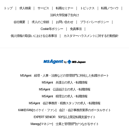
トップ
求人検索
サービス
転職セミナー
トピックス
転職ノウハウ
法科大学院修了生向け
会社概要
求人のご依頼
お問い合わせ
プライバシーポリシー
Cookie等ポリシー
免責事項
個人情報の取扱いにおける公表事項
カスタマーハラスメントに対する行動指針
MS Agent 経理・人事・法務などの管理部門に特化した転職サポート
MS Agent 弁護士の求人・転職情報
MS Agent 公認会計士の求人・転職情報
MS Agent 税理士の求人・転職情報
MS Agent 会計事務所・税務スタッフの求人・転職情報
KAIKEI FAN[カイケイ・ファン] 会計・会計事務所業界のポータルサイト
EXPERT SENIOR 50代以上限定転職支援サイト
Manegy[マネジー] 士業と管理部門がつながるサイト