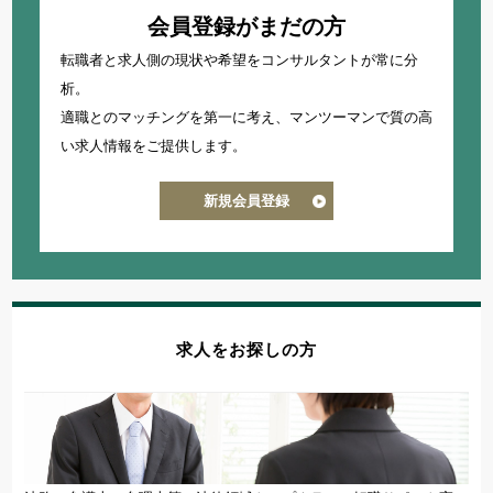
会員登録がまだの方
知財・特許求人
転職者と求人側の現状や希望をコンサルタントが常に分
法律事務所・特許事務所で探す
析。
法律事務所求人
適職とのマッチングを第一に考え、
マンツーマンで質の高
特許事務所・特許技術者求人
い求人情報をご提供します。
新規会員登録
資格
国内弁護士
司法試験合格者（司法修習生）
国内法科大学院修了
求人をお探しの方
海外弁護士
海外LLM・JD修了
弁理士