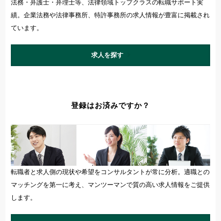
資格希望勤務地
法務・弁護士・弁理士等、法律領域トップクラスの転職サポート実
績。企業法務や法律事務所、特許事務所の求人情報が豊富に掲載され
＋ 追加・変更する
ています。
年収
求人を探す
～
万円含む
登録はお済みですか？
経験
マネジメント経験あり
未経験可
英語使用
転職者と求人側の現状や希望をコンサルタントが常に分析。適職との
マッチングを第一に考え、マンツーマンで質の高い求人情報をご提供
します。