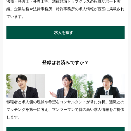
資格希望勤務地
法務・弁護士・弁理士等、法律領域トップクラスの転職サポート実
績。企業法務や法律事務所、特許事務所の求人情報が豊富に掲載され
＋ 追加・変更する
ています。
年収
求人を探す
～
万円含む
登録はお済みですか？
経験
マネジメント経験あり
未経験可
英語使用
転職者と求人側の現状や希望をコンサルタントが常に分析。適職との
マッチングを第一に考え、マンツーマンで質の高い求人情報をご提供
します。