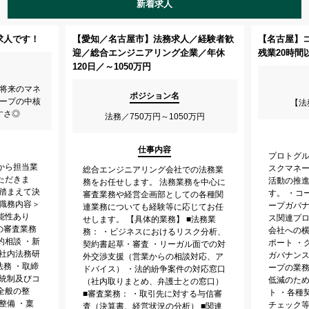
新着求人
求人です！
【愛知／名古屋市】法務求人／経験者歓
【名古屋】
迎／総合エンジニアリング企業／年休
残業20時間
120日／～1050万円
/将来のマネ
ポジション名
ループの中核
【法
すさ◎
法務／750万円～1050万円
仕事内容
プロトグ
から担当業
スクマネ
総合エンジニアリング会社での法務業
ただきま
活動の推
務をお任せします。 法務業務を中心に
を踏まえて決
す。 ・コ
審査業務や経営企画部としての各種関
＜職務内容＞
ープガバナ
連業務についても経験等に応じてお任
能性あり
ス関連プ
せします。 【具体的業務】 ■法務業
の審査業務
会社への
務： ・ビジネスにおけるリスク分析、
的相談 ・新
ポート ・
契約書起草・審査 ・リーガル面での対
・社内法務研
ガバナンス
外交渉支援（営業からの相談対応、ア
法務 ・取締
ープの業
ドバイス） ・法的紛争案件の対応窓口
部統制及びコ
低減のた
（社内取りまとめ、弁護士との窓口）
全般の整
ト ・各種
■審査業務： ・取引先に対する与信審
整備 ・稟
チェック等
査（決算書、経営状況の分析） ■関連