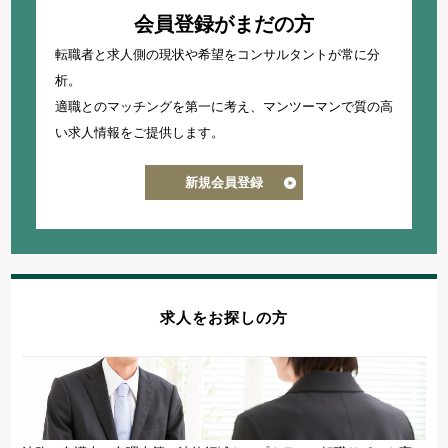
会員登録がまだの方
知財・特許求人
転職者と求人側の現状や希望をコンサルタントが常に分
法律事務所・特許事務所で探す
析。
法律事務所求人
適職とのマッチングを第一に考え、
マンツーマンで質の高
特許事務所・特許技術者求人
い求人情報をご提供します。
新規会員登録
資格
国内弁護士
司法試験合格者（司法修習生）
国内法科大学院修了
求人をお探しの方
海外弁護士
海外LLM・JD修了
弁理士