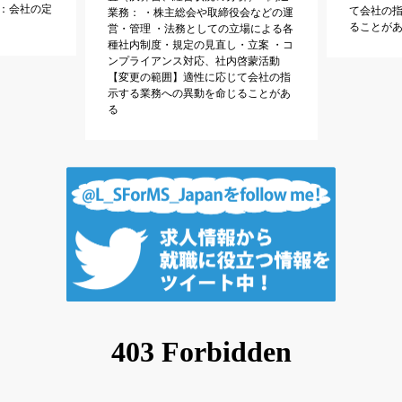
囲：会社の定
て会社の
業務： ・株主総会や取締役会などの運
ることが
営・管理 ・法務としての立場による各
種社内制度・規定の見直し・立案 ・コ
ンプライアンス対応、社内啓蒙活動
【変更の範囲】適性に応じて会社の指
示する業務への異動を命じることがあ
る