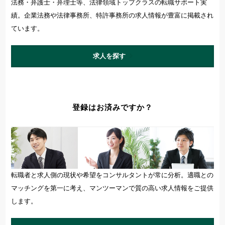
資格希望勤務地
法務・弁護士・弁理士等、法律領域トップクラスの転職サポート実
績。企業法務や法律事務所、特許事務所の求人情報が豊富に掲載され
＋ 追加・変更する
ています。
年収
求人を探す
～
万円含む
登録はお済みですか？
経験
マネジメント経験あり
未経験可
英語使用
転職者と求人側の現状や希望をコンサルタントが常に分析。適職との
マッチングを第一に考え、マンツーマンで質の高い求人情報をご提供
します。