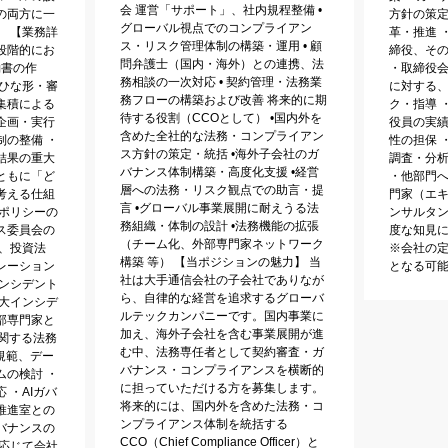
会 運営「サポート」、社内規程整備 •
の両方に一
方針の策
グローバル視点でのコンプライアン
。 【業務詳
革・推進 
ス・リスク管理体制の構築・運用 • 顧
段階的にお
締役、そ
問弁護士（国内・海外）との連携、法
約書の作
・取締役
務相談の一次対応 • 契約管理・法務業
・ひな形・審
に対する
務フローの構築および改善 将来的に期
集積による
ク・指導 
待する役割（CCOとして） •国内外を
企画・実行
役員の実
含めた全社的な法務・コンプライアン
制の整備 ・
性の担保 
ス方針の策定・統括 •海外子会社のガ
結果の重大
調査・分
バナンス体制構築・高度化支援 •経営
ともに「ど
・他部門
層への法務・リスク観点での助言・提
考える仕組
門家（エキ
言 •グローバル事業展開に耐えうる法
務ポリシーの
ンサルタ
務組織・体制の設計 •法務機能の拡張
ス委員会の
度な知見に
（チーム化、外部専門家ネットワーク
、投資法
※会社の
構築 等） 【当ポジションの魅力】 当
レーション
となる可
社は大手通信会社の子会社でありなが
インシデント
ら、自律的な経営を追求するグローバ
重大インシデ
ルテックカンパニーです。国内事業に
部専門家と
加え、海外子会社を含む事業展開が進
に関する法務
む中、法務専任者として契約審査・ガ
規範、デー
バナンス・コンプライアンスを横断的
ムの検討 ・
に担っていただける方を募集します。
 ・AIガバ
将来的には、国内外を含めた法務・コ
推進室との
ンプライアンス体制を統括する
バナンスの
CCO（Chief Compliance Officer）と
に応じて会社