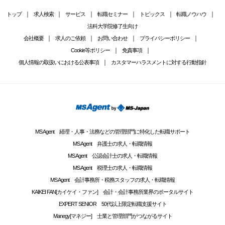
トップ
求人検索
サービス
転職セミナー
トピックス
転職ノウハウ
法科大学院修了生向け
会社概要
求人のご依頼
お問い合わせ
プライバシーポリシー
Cookie等ポリシー
免責事項
個人情報の取扱いにおける公表事項
カスタマーハラスメントに対する行動指針
MS Agent 経理・人事・法務などの管理部門に特化した転職サポート
MS Agent 弁護士の求人・転職情報
MS Agent 公認会計士の求人・転職情報
MS Agent 税理士の求人・転職情報
MS Agent 会計事務所・税務スタッフの求人・転職情報
KAIKEI FAN[カイケイ・ファン] 会計・会計事務所業界のポータルサイト
EXPERT SENIOR 50代以上限定転職支援サイト
Manegy[マネジー] 士業と管理部門がつながるサイト