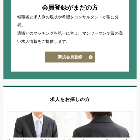
会員登録がまだの方
知財・特許求人
転職者と求人側の現状や希望をコンサルタントが常に分
法律事務所・特許事務所で探す
析。
法律事務所求人
適職とのマッチングを第一に考え、
マンツーマンで質の高
特許事務所・特許技術者求人
い求人情報をご提供します。
新規会員登録
資格
国内弁護士
司法試験合格者（司法修習生）
国内法科大学院修了
求人をお探しの方
海外弁護士
海外LLM・JD修了
弁理士