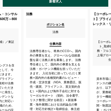
新着求人
ム・コンサル
法務
【コーポレ
00万～800
ト】プライ
レックス・
ポジション名
法務
補）／東証
【コーポ
仕事内容
ト_取締
務・フル
法務専任者から、将来のCCOへ。国内
上場グロ
外の事業を支え、グローバルな信頼基
生
盤を築く法務人材を募集します。 法務
専任者として、国内外の事業を支える
ィングスを含
法務・ガバナンス機能を担っていただ
として、今
きます。 入社当初に担っていただく業
だきます。
務 • 国内外の各種契約書のレビュー・
プライアン
資本市場
作成・交渉支援 （NDA、業務委託、販
規程や法務
ナンスの
売・購買、アライアンス、英文契約含
ていただき
おり、以
む） • 国内および海外子会社に対する
ーに発生し
が、業務
リーガルサポート （契約、法令遵守、
シデントな
タリー機能
リスク整理に関する助言） • 新規事
的に対応い
コーポレ
業・海外展開における法的論点の整
組織のため、
関・制度
理・対応方針検討 • 取締役会、株主総
ルールの設
案 ・ガバ