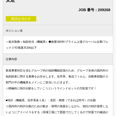
知財・特許求人
JOB 番号：209268
法律事務所・特許事務所で探す
英語を活かす
法律事務所求人
特許事務所・特許技術者求人
ポジション名
＜栃木勤務＞知財担当（機械系）◆創業360年/プライム上場グローバル企業/フレ
資格
ックス可/残業月20h以下
国内弁護士
仕事内容
司法試験合格者（司法修習生）
新規事業対応を含むグループ内の知財機能拡張のため、グループ全体の国内外の
国内法科大学院修了
知的財産に関する業務をお任せします。化学系、食品フィルム、自動車樹脂の３
部門の中の機械系をメインにご担当いただきます。
海外弁護士
☆積極的に特許出願をしていこうというマインドセットの方歓迎です！
海外LLM・JD修了
弁理士
■特許（機械系、化学系各１名）・意匠・商標（できれば尚可）の出願
☆国内外の特許出願のための動き：発明の発掘をしながら、他社の特許侵害しな
いようにアドバイスをする（現場工場にて図面でだしてくるので対面での確認が