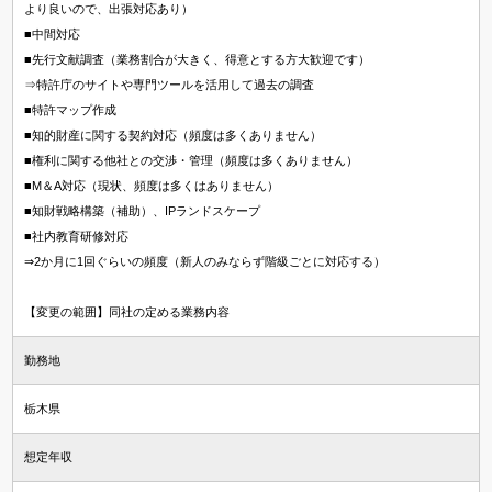
資格希望勤務地
より良いので、出張対応あり）
■中間対応
＋ 追加・変更する
■先行文献調査（業務割合が大きく、得意とする方大歓迎です）
⇒特許庁のサイトや専門ツールを活用して過去の調査
■特許マップ作成
年収
■知的財産に関する契約対応（頻度は多くありません）
■権利に関する他社との交渉・管理（頻度は多くありません）
～
万円含む
■M＆A対応（現状、頻度は多くはありません）
■知財戦略構築（補助）、IPランドスケープ
■社内教育研修対応
経験
⇒2か月に1回ぐらいの頻度（新人のみならず階級ごとに対応する）
マネジメント経験あり
未経験可
英語使用
【変更の範囲】同社の定める業務内容
勤務地
栃木県
想定年収