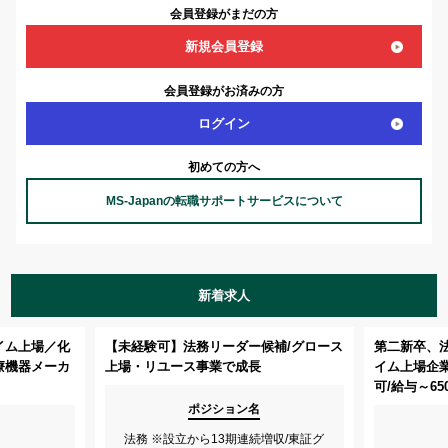
会員登録がまだの方
新規会員登録
会員登録がお済みの方
ログイン
初めての方へ
MS-Japanの転職サポートサービスについて
新着求人
イム上場／化
【未経験可】法務リーダー候補/グロース
第二新卒、
療機器メーカ
上場・リユース事業で成長
イム上場企
可/給与～65
ポジション名
法務 ※設立から13期連続増収/東証グ