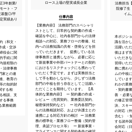
ロース上場の堅実成長企業
正3年創業/
法務担当【
リモート・フ
院修了生
基盤◎/平
イム
仕事内容
決定実績あり
【業務内容】 法務部門のスペシャリ
ストとして、日常的な契約書の作成・
確認を中心に、社内各部門からの法律
本ポジシ
相談への対応、業務フローの整備、社
契約（和文・
識を活か
内への法務知識の共有・啓発などを担
作成・交渉
活躍いた
っていただきます。 提携している法
取締役会に関
後はまず
律事務所と連携しながら、必要に応じ
法的手続に関
いただき
て新規事業や外部パートナーとの契約
社内規程類の
習得いた
におけるリスクチェックにも携わって
 ・法律事務
務に携わ
いただく予定です。まずは実務担当と
門家との連
ムの中核
して手を動かしながら、少しずつ法務
推進、教育の
しています
部門の中核を担う存在としてご活躍い
権等の知的財
れかの業
ただくことを期待しています。 【具
関する相
・契約書
体的な業務内容】 ー 契約書の作成・
する相談、支
善 ・必要
レビュー（売買契約、業務委託契約、
する事務
の修正管理
秘密保持契約など） ー 社内各部門か
る業務範囲
決、スキ
らの法務相談対応、および弁護士との
の対応（
連携による対応方針の検討 ー 法務業
含む） ・
務の標準化・業務フロー整備（契約管
する諸外国
理、承認プロセス等） ー 新規事業・
会対応（
アライアンスに関する契約条件の確認
を含む） 