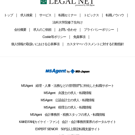
トップ
求人検索
サービス
転職セミナー
トピックス
転職ノウハウ
法科大学院修了生向け
会社概要
求人のご依頼
お問い合わせ
プライバシーポリシー
Cookie等ポリシー
免責事項
個人情報の取扱いにおける公表事項
カスタマーハラスメントに対する行動指針
MS Agent 経理・人事・法務などの管理部門に特化した転職サポート
MS Agent 弁護士の求人・転職情報
MS Agent 公認会計士の求人・転職情報
MS Agent 税理士の求人・転職情報
MS Agent 会計事務所・税務スタッフの求人・転職情報
KAIKEI FAN[カイケイ・ファン] 会計・会計事務所業界のポータルサイト
EXPERT SENIOR 50代以上限定転職支援サイト