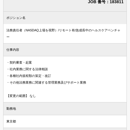
JOB 番号：183811
知財・特許求人
法律事務所・特許事務所で探す
ポジション名
法律事務所求人
法務責任者（NASDAQ上場を視野）/リモート有/急成長中のヘルスケアベンチャ
特許事務所・特許技術者求人
ー
仕事内容
資格
・契約審査・起案
国内弁護士
・社内業務に関する法律相談
司法試験合格者（司法修習生）
・各種社内規程類の策定・改訂
・その他法務業務に関連する管理業務及びサポート業務
国内法科大学院修了
海外弁護士
【変更の範囲】 なし
海外LLM・JD修了
勤務地
弁理士
東京都