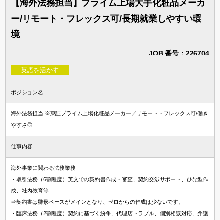
【海外法務担当】プライム上場大手化粧品メーカ
ー/リモート・フレックス可/長期就業しやすい環
境
JOB 番号：226704
英語を活かす
ポジション名
海外法務担当 ※東証プライム上場化粧品メーカー／リモート・フレックス可/働き
やすさ◎
仕事内容
海外事業に関わる法務業務
・取引法務（6割程度）英文での契約書作成・審査、契約交渉サポート、ひな型作
成、社内教育等
⇒契約書は雛形ベースがメインとなり、ゼロからの作成は少ないです。
・臨床法務（2割程度）契約に基づく紛争、代理店トラブル、個別相談対応、弁護