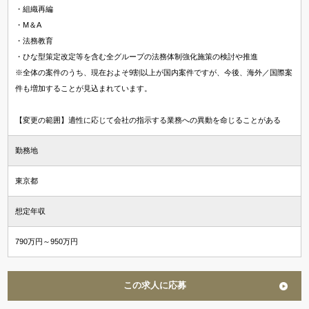
・組織再編
・M＆A
・法務教育
・ひな型策定改定等を含む全グループの法務体制強化施策の検討や推進
※全体の案件のうち、現在およそ9割以上が国内案件ですが、今後、海外／国際案
件も増加することが見込まれています。
【変更の範囲】適性に応じて会社の指示する業務への異動を命じることがある
勤務地
東京都
想定年収
790万円～950万円
この求人に応募