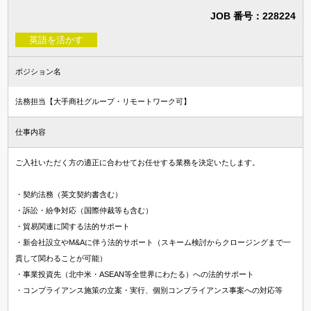
JOB 番号：228224
英語を活かす
ポジション名
法務担当【大手商社グループ・リモートワーク可】
仕事内容
ご入社いただく方の適正に合わせてお任せする業務を決定いたします。
・契約法務（英文契約書含む）
・訴訟・紛争対応（国際仲裁等も含む）
・貿易関連に関する法的サポート
・新会社設立やM&Aに伴う法的サポート（スキーム検討からクロージングまで一
貫して関わることが可能）
・事業投資先（北中米・ASEAN等全世界にわたる）への法的サポート
・コンプライアンス施策の立案・実行、個別コンプライアンス事案への対応等