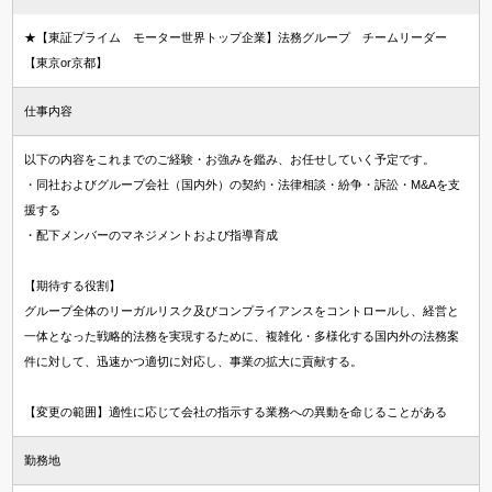
★【東証プライム モーター世界トップ企業】法務グループ チームリーダー
【東京or京都】
仕事内容
以下の内容をこれまでのご経験・お強みを鑑み、お任せしていく予定です。
・同社およびグループ会社（国内外）の契約・法律相談・紛争・訴訟・M&Aを支
援する
・配下メンバーのマネジメントおよび指導育成
【期待する役割】
グループ全体のリーガルリスク及びコンプライアンスをコントロールし、経営と
一体となった戦略的法務を実現するために、複雑化・多様化する国内外の法務案
件に対して、迅速かつ適切に対応し、事業の拡大に貢献する。
【変更の範囲】適性に応じて会社の指示する業務への異動を命じることがある
勤務地