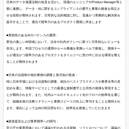
日米のデータ保護法制の知見を活かし、現場のエンジニアやProduct Manager等と
密に連携し、データ・AIに関するコンプライアンスの遵守と事業の推進を両立さ
せる役割が期待されます。日常的な法的相談に対し、迅速かつ実務的な解決策を
提示することで、適法で競争力のあるプロダクト開発に伴走します
■実効性のあるAIガバナンスの運用：
変化の激しいAI領域において、法令や社内ポリシーに基づく日常的なレビューを
担当します。申請プロセスの運用やルール整備を実務レベルで推進し、開発チー
ムが適法かつ競争力のあるプロダクトをタイムリーに世の中に出せる環境を整え
ることが期待されます
■日米の法規制や他社事例の調査と形式知の形成：
特に日米市場における法規制の調査、他社のベストプラクティスや業界水準の見
定めを通じ、情報サービスとしての最適な規制遵守と公共性の発揮を実現するこ
とが期待されます。また、社内ルールのドキュメント化やフローの効率化を通じ
て、組織全体の法務リテラシーと業務スピードの向上に寄与することも期待され
ます。場合によってはAIの利活用を行い、効率化を推進していただきます
■政策提言および業界標準への関与：
官公庁や業界団体において議論が行われる法規制、ソフトローについて、議論の