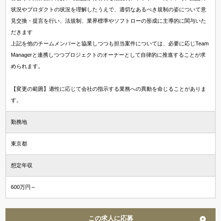
状況やプロダクトの状況を理解したうえで、適切なあるべき規制の姿について意
見交換・提言を行い、法規制、業界標準やソフトローの形成に主導的に関与いた
だきます
上記を他のチームメンバーと協業しつつも担当案件については、必要に応じTeam
Managerと連携しつつプロジェクトのオーナーとして自律的に推進することが求
められます。
【変更の範囲】適性に応じて会社の指示する業務への異動を命じることがありま
す。
勤務地
東京都
想定年収
600万円～
この求人に応募