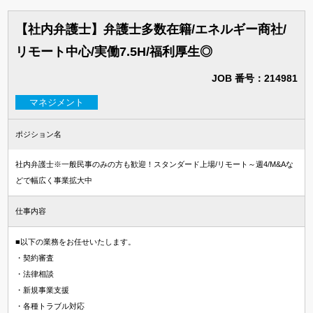
【社内弁護士】弁護士多数在籍/エネルギー商社/
リモート中心/実働7.5H/福利厚生◎
JOB 番号：214981
マネジメント
ポジション名
社内弁護士※一般民事のみの方も歓迎！スタンダード上場/リモート～週4/M&Aな
どで幅広く事業拡大中
仕事内容
■以下の業務をお任せいたします。
・契約審査
・法律相談
・新規事業支援
・各種トラブル対応