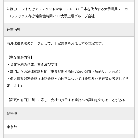
法務(チーフまたはアシスタントマネージャー)※日本を代表する大手玩具メーカ
ー/フレックス有/所定労働時間7.5H/大手上場グループ会社
仕事内容
海外法務領域のチーフとして、下記業務をお任せする想定です。
【主な業務内容】
・英文契約の作成、審査及び交渉
・部門からの法律相談対応（事業展開する国の法令調査・法的リスク分析）
・個人情報関連業務（上記業務との比率については希望及び適正等を考慮して決
定します）
【変更の範囲】適性に応じて会社の指示する業務への異動を命じることがある
勤務地
東京都