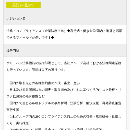
英語を活かす
ポジション名
法務・コンプライアンス（企業法務担当）◆高待遇・働き方◎/国内・海外と活躍
できるフィールドが多いです！◆
仕事内容
グローバル法務機能の統括部署として、当社グループ会社における法務関連業務
を行っています。詳細は以下の通りです。
・国内外取引先との各種契約書の作成・審査・交渉
・日本及び海外関連法令の調査・取り纏め及びこれに基づく法的リスク分析・リ
スク低減策の検討提案など
・国内外で生じる各種トラブルの事案解明・法的分析・解決支援・再発防止策定
実行支援
・当社グループ内の法令コンプライアンス向上のための啓発・教育研修・仕組づ
くり・実行推進
・その他ガバナンス管理、法令コンプライアンス管理、法的助言等