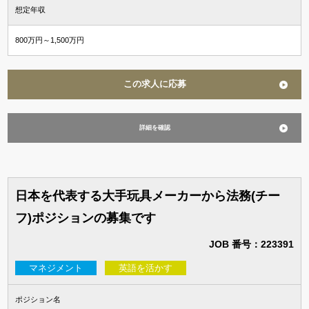
資格希望勤務地
想定年収
＋ 追加・変更する
800万円～1,500万円
年収
この求人に応募
～
万円含む
詳細を確認
経験
マネジメント経験あり
未経験可
英語使用
日本を代表する大手玩具メーカーから法務(チー
フ)ポジションの募集です
JOB 番号：223391
マネジメント
英語を活かす
ポジション名