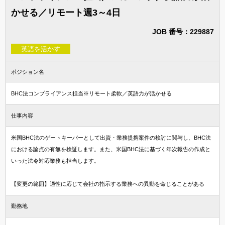
かせる／リモート週3～4日
JOB 番号：229887
英語を活かす
ポジション名
BHC法コンプライアンス担当※リモート柔軟／英語力が活かせる
仕事内容
米国BHC法のゲートキーパーとして出資・業務提携案件の検討に関与し、BHC法
における論点の有無を検証します。また、米国BHC法に基づく年次報告の作成と
いった法令対応業務も担当します。
【変更の範囲】適性に応じて会社の指示する業務への異動を命じることがある
勤務地