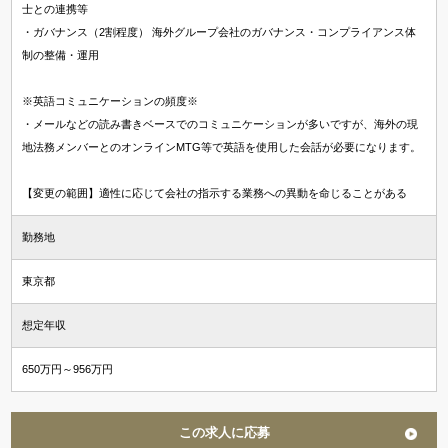
士との連携等
・ガバナンス（2割程度） 海外グループ会社のガバナンス・コンプライアンス体
制の整備・運用
※英語コミュニケーションの頻度※
・メールなどの読み書きベースでのコミュニケーションが多いですが、海外の現
地法務メンバーとのオンラインMTG等で英語を使用した会話が必要になります。
【変更の範囲】適性に応じて会社の指示する業務への異動を命じることがある
勤務地
東京都
想定年収
650万円～956万円
この求人に応募