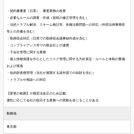
・契約書審査（日英）、審査業務の改善
・必要なルールの調査・作成（規程の修正管理を含む）
・法的トラブル解決、スキーム検討等、各種法務問題への対応（外部法律事務所
等との共働を含む）
・取締役会対応（日英での取締役会議事録作成を含む）
・コンプライアンス等での親会社との連携
・子会社管理に関する業務
・個人情報保護を中心としたリスク管理に関する方針策定・ルールと体制の整備
および推進
・知的財産権管理（当社が展開する諸外国での知財を含む）
・トラブルや相談への対応
【変更の範囲】※職安法改正のため記載
適性に応じて会社の指示する業務への異動を命じることがある
勤務地
東京都