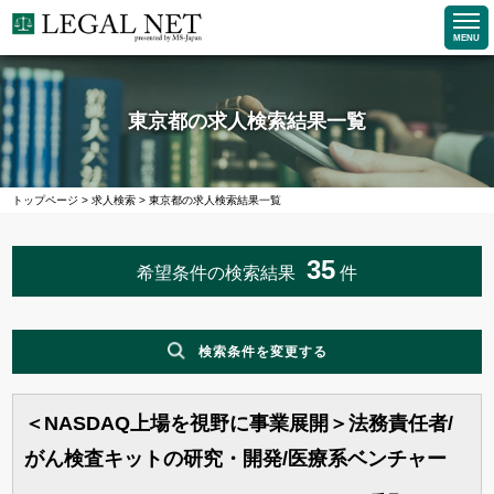
MENU
東京都の求人検索結果一覧
トップページ
>
求人検索
>
東京都の求人検索結果一覧
35
希望条件の検索結果
件
検索条件を変更する
＜NASDAQ上場を視野に事業展開＞法務責任者/
職種
がん検査キットの研究・開発/医療系ベンチャー
企業求人で探す
法務求人