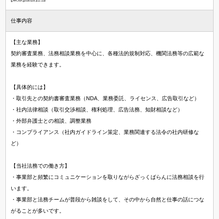
仕事内容
【主な業務】
契約審査業務、法務相談業務を中心に、各種法的規制対応、機関法務等の広範な
業務を経験できます。
【具体的には】
・取引先との契約書審査業務（NDA、業務委託、ライセンス、広告取引など）
・社内法律相談（取引交渉相談、権利処理、広告法務、知財相談など）
・外部弁護士との相談、調整業務
・コンプライアンス（社内ガイドライン策定、業務関連する法令の社内研修な
ど）
【当社法務での働き方】
・事業部と頻繁にコミュニケーションを取りながらざっくばらんに法務相談を行
います。
・事業部と法務チームが普段から雑談をして、その中から自然と仕事の話につな
がることが多いです。