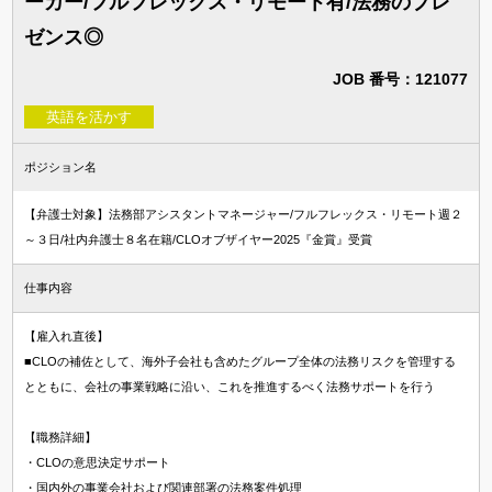
ーカー/フルフレックス・リモート有/法務のプレ
ゼンス◎
JOB 番号：121077
英語を活かす
ポジション名
【弁護士対象】法務部アシスタントマネージャー/フルフレックス・リモート週２
～３日/社内弁護士８名在籍/CLOオブザイヤー2025『金賞』受賞
仕事内容
【雇入れ直後】
■CLOの補佐として、海外子会社も含めたグループ全体の法務リスクを管理する
とともに、会社の事業戦略に沿い、これを推進するべく法務サポートを行う
【職務詳細】
・CLOの意思決定サポート
・国内外の事業会社および関連部署の法務案件処理