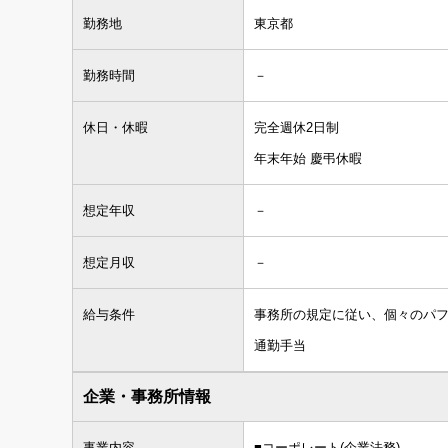
勤務地
東京都
勤務時間
－
休日・休暇
完全週休2日制
年末年始 慶弔休暇
想定年収
－
想定月収
－
給与条件
事務所の規定に従い、個々のパ
通勤手当
企業・事務所情報
事業内容
■コーポレート(企業法務)