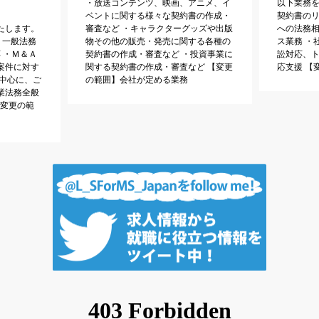
・放送コンテンツ、映画、アニメ、イ
以下業務を
ベントに関する様々な契約書の作成・
契約書の
たします。
審査など ・キャラクターグッズや出版
への法務
・一般法務
物その他の販売・発売に関する各種の
ス業務 ・
 ・Ｍ＆Ａ
契約書の作成・審査など ・投資事業に
訟対応、
案件に対す
関する契約書の作成・審査など 【変更
応支援 【
を中心に、ご
の範囲】会社が定める業務
業法務全般
【変更の範