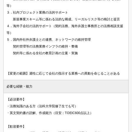
等）
３．社内プロジェクト業務の法的サポート
新規事業スキーム等に係わる法的な構成、リーガルリスク等の検討と提言
４．海外子会社の法的サポート（契約法務、海外弁護士事務所との法務相談支援
等）
５．国内外社外弁護士との連携、ネットワークの維持管理
契約管理等の法務業務インフラの維持・整備
契約等に係わる全社の教育計画の立案・実施
【変更の範囲】適性に応じて会社の指示する業務への異動を命じることがある
必要な経験・能力
【必須要件】
・法務知識のある方（法科大学院修了生でも可）
・英文契約書の読解、作成能力（目安：TOEIC600点以上）
【歓迎要件】