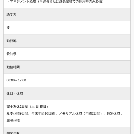
・マネジメント経験（※課長または課長候補での採用時のみ必須）
語学力
要
勤務地
愛知県
勤務時間
08:00～17:00
休日・休暇
完全週休2日制（土 日 祝日）
夏季休暇9日間、年末年始10日間 、メモリアル休暇（年間2日間）、特別休暇 、
慶弔休暇
想定年収