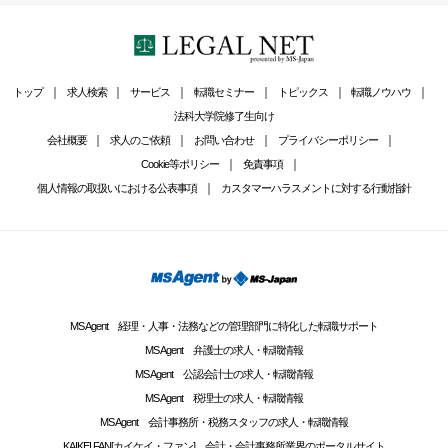
トップ
求人検索
サービス
転職セミナー
トピックス
転職ノウハウ
法科大学院修了生向け
会社概要
求人のご依頼
お問い合わせ
プライバシーポリシー
Cookie等ポリシー
免責事項
個人情報の取扱いにおける公表事項
カスタマーハラスメントに対する行動指針
MS Agent 経理・人事・法務などの管理部門に特化した転職サポート
MS Agent 弁護士の求人・転職情報
MS Agent 公認会計士の求人・転職情報
MS Agent 税理士の求人・転職情報
MS Agent 会計事務所・税務スタッフの求人・転職情報
KAIKEI FAN[カイケイ・ファン] 会計・会計事務所業界のポータルサイト