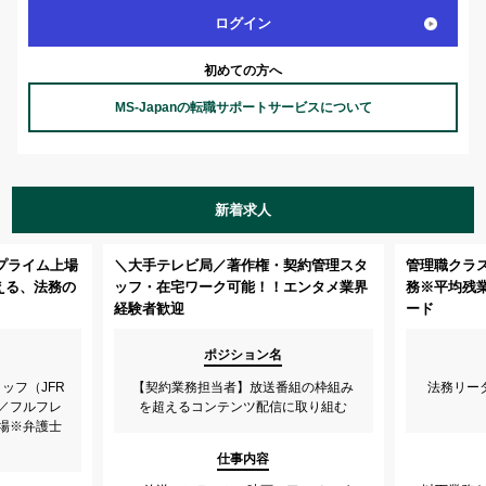
ログイン
初めての方へ
MS-Japanの転職サポートサービスについて
新着求人
プライム上場
＼大手テレビ局／著作権・契約管理スタ
管理職クラス
える、法務の
ッフ・在宅ワーク可能！！エンタメ業界
務※平均残業
経験者歓迎
ード
ポジション名
ッフ（JFR
【契約業務担当者】放送番組の枠組み
法務リー
／フルフレ
を超えるコンテンツ配信に取り組む
場※弁護士
仕事内容