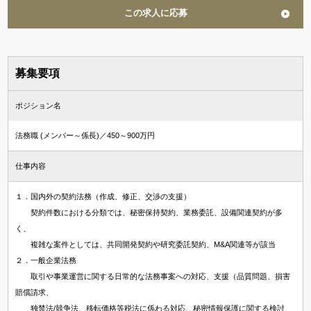
この求人に応募
募集要項
ポジション名
法務職 (メンバー～係長)／450～900万円
仕事内容
１．国内外の契約法務（作成、修正、交渉の支援）
契約件数における分類では、秘密保持契約、業務委託、設備関連契約が多
く、
複雑な案件としては、共同開発契約や研究委託契約、M&A関連等が該当
２．一般企業法務
取引や事業運営に関する日常的な法務事案への対応、支援（品質問題、損害
賠償請求、
独禁法/競争法、移転価格等税法に係わる対応、秘密情報保護に関する検討