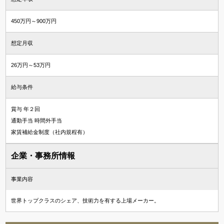
450万円～900万円
想定月収
26万円～53万円
給与条件
賞与 年２回
通勤手当 時間外手当
家賃補給金制度（社内規程有）
企業・事務所情報
事業内容
世界トップクラスのシェア、技術力を有する上場メーカー。