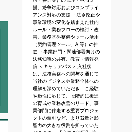
標・特許等）の管理・申請支
援、紛争対応およびコンプライ
アンス対応の支援 ・法令改正や
事業環境の変化を踏まえた社内
ルール・業務フローの検討・改
善、業務基盤整備やツール活用
（契約管理ツール、AI等）の推
進 ・事業部門・関連部署向けの
法務知識の共有、教育・情報発
信 ＜キャリアパス＞ 入社後
は、法務実務への関与を通じて
当社のビジネスや業務全体への
理解を深めていただき、ご経験
や適性に応じて、段階的に後進
の育成や業務改善のリード、事
業部門に伴走する重要プロジェ
クトの牽引など、より裁量と影
響力の大きな役割を担っていた