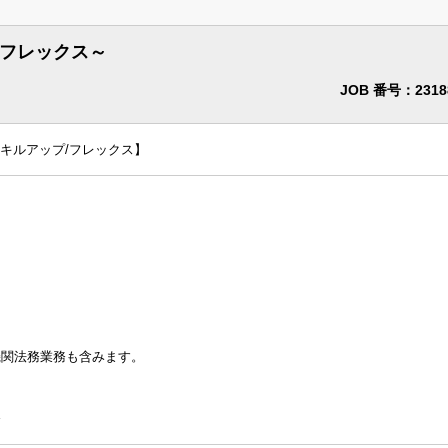
法律事務所・特許事務所で探す
/フレックス～
法律事務所求人
JOB 番号：2318
特許事務所・特許技術者求人
スキルアップ/フレックス】
司法試験合格者（司法修習生）
。
海外弁護士
弁理士
機関法務業務も含みます。
～
万円含む
務