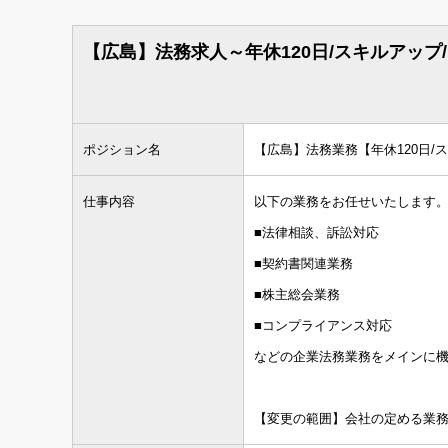
企業求人で探す
【広島】法務求人～年休120日/スキルアップ
職種
法務求人
知財・特許求人
ポジション名
【広島】法務業務【年休120日/
国内弁護士
仕事内容
以下の業務をお任せいたします
資格
国内法科大学院修了
■法律相談、訴訟対応
海外LLM・JD修了
■契約書関連業務
■株主総会業務
■コンプライアンス対応
資格希望勤務地
＋ 追加・変更する
などの企業法務業務をメインに
年収
【変更の範囲】会社の定める業