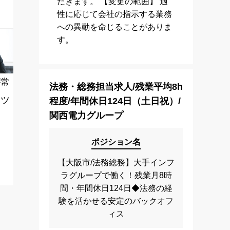
だきます。 【変更の範囲】 適
性に応じて会社の指示する業務
への異動を命じることがありま
す。
が常
法務・総務担当求人/残業平均8h
ンツ
程度/年間休日124日（土日祝）/
関西電力グループ
ポジション名
【大阪市/法務総務】大手インフ
ラグループで働く！残業月8時
間・年間休日124日◆法務の経
験を活かせる安定のバックオフ
ィス