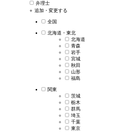
弁理士
＋ 追加・変更する
全国
北海道・東北
北海道
青森
岩手
宮城
秋田
山形
福島
関東
茨城
栃木
群馬
埼玉
千葉
東京