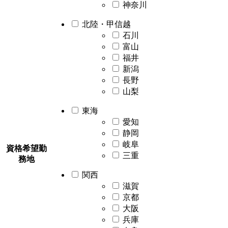
神奈川
北陸・甲信越
石川
富山
福井
新潟
長野
山梨
東海
愛知
静岡
岐阜
資格希望勤
三重
務地
関西
滋賀
京都
大阪
兵庫