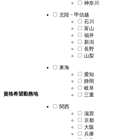
神奈川
北陸・甲信越
石川
富山
福井
新潟
長野
山梨
東海
愛知
静岡
岐阜
資格希望勤務地
三重
関西
滋賀
京都
大阪
兵庫