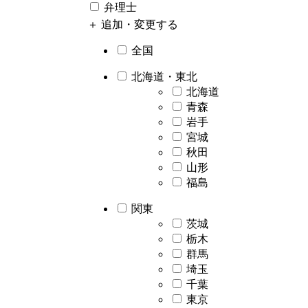
弁理士
＋ 追加・変更する
全国
北海道・東北
北海道
青森
岩手
宮城
秋田
山形
福島
関東
茨城
栃木
群馬
埼玉
千葉
東京