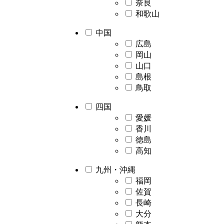
奈良
和歌山
中国
広島
岡山
山口
島根
鳥取
四国
愛媛
香川
徳島
高知
九州・沖縄
福岡
佐賀
長崎
大分