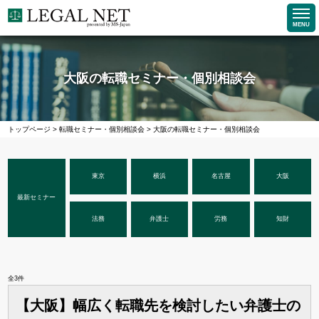
MENU
大阪の転職セミナー・個別相談会
トップページ
>
転職セミナー・個別相談会
>
大阪の転職セミナー・個別相談会
東京
横浜
名古屋
大阪
最新セミナー
法務
弁護士
労務
知財
全
3
件
【大阪】幅広く転職先を検討したい弁護士の