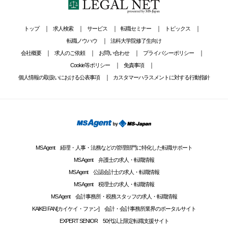
トップ
求人検索
サービス
転職セミナー
トピックス
転職ノウハウ
法科大学院修了生向け
会社概要
求人のご依頼
お問い合わせ
プライバシーポリシー
Cookie等ポリシー
免責事項
個人情報の取扱いにおける公表事項
カスタマーハラスメントに対する行動指針
MS Agent 経理・人事・法務などの管理部門に特化した転職サポート
MS Agent 弁護士の求人・転職情報
MS Agent 公認会計士の求人・転職情報
MS Agent 税理士の求人・転職情報
MS Agent 会計事務所・税務スタッフの求人・転職情報
KAIKEI FAN[カイケイ・ファン] 会計・会計事務所業界のポータルサイト
EXPERT SENIOR 50代以上限定転職支援サイト