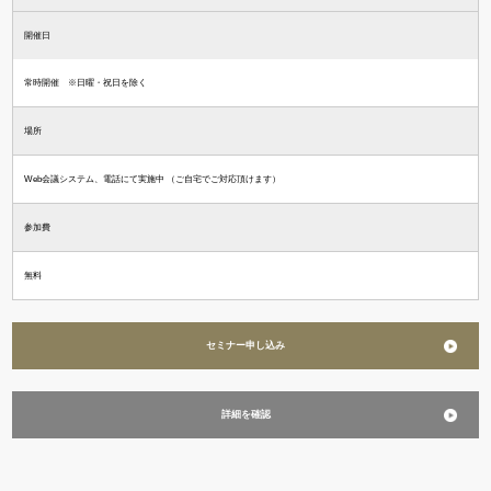
開催日
常時開催 ※日曜・祝日を除く
場所
Web会議システム、電話にて実施中 （ご自宅でご対応頂けます）
参加費
無料
セミナー申し込み
詳細を確認