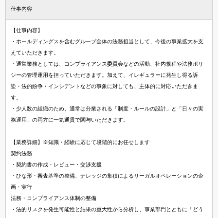
仕事内容
【仕事内容】
・ホールディングスを含むグループ全体の法務担当として、今後の事業拡大を支
えていただきます。
・通常業務としては、コンプライアンス委員会などの活動、社内規程や法務ポリ
シーの管理運用を担っていただきます。加えて、イレギュラーに発生し得る訴
訟・法的紛争・インシデントなどの事象に対しても、主体的に対応いただきま
す。
・少人数の組織のため、通常は分業される「制度・ルールの設計」と「日々の実
務運用」の両方に一気通貫で関与いただきます。
【業務詳細】※知識・経験に応じて段階的にお任せします
契約法務
・契約書の作成・レビュー・交渉支援
・ひな形・審査基準の整備、ナレッジの集積によるリーガルオペレーションの企
画・実行
法務・コンプライアンス体制の整備
・法的リスクを発生可能性と結果の重大性から分析し、事業部門とともに「どう