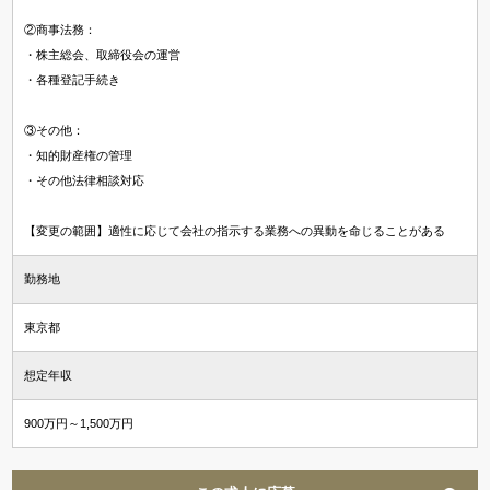
②商事法務：
・株主総会、取締役会の運営
・各種登記手続き
③その他：
・知的財産権の管理
・その他法律相談対応
【変更の範囲】適性に応じて会社の指示する業務への異動を命じることがある
勤務地
東京都
想定年収
900万円～1,500万円