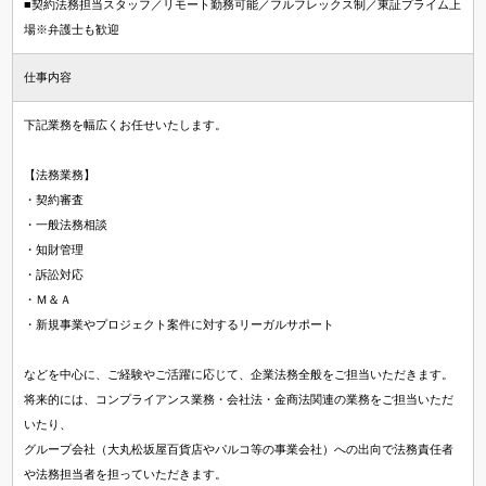
■契約法務担当スタッフ／リモート勤務可能／フルフレックス制／東証プライム上
場※弁護士も歓迎
仕事内容
下記業務を幅広くお任せいたします。
【法務業務】
・契約審査
・一般法務相談
・知財管理
・訴訟対応
・Ｍ＆Ａ
・新規事業やプロジェクト案件に対するリーガルサポート
などを中心に、ご経験やご活躍に応じて、企業法務全般をご担当いただきます。
将来的には、コンプライアンス業務・会社法・金商法関連の業務をご担当いただ
いたり、
グループ会社（大丸松坂屋百貨店やパルコ等の事業会社）への出向で法務責任者
や法務担当者を担っていただきます。