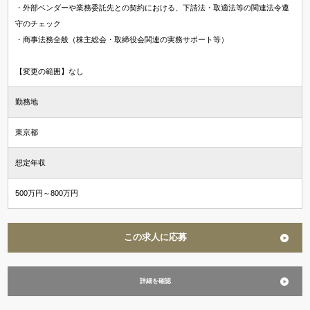
・外部ベンダーや業務委託先との契約における、下請法・取適法等の関連法令遵
守のチェック
・商事法務全般（株主総会・取締役会関連の実務サポート等）
【変更の範囲】なし
勤務地
東京都
想定年収
500万円～800万円
この求人に応募
詳細を確認