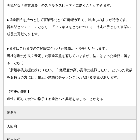
実践的な「事業法務」のスキルをスピーディに磨くことができます。
●営業部門を始めとして事業部門との距離感が近く、風通しのよさが特徴です。
営業部とワンチームとなり、「ビジネスをともにつくる」伴走相手として事業の
成長に貢献できます。
●まずはこれまでのご経験に合わせた業務からお任せいたします。
当社は歴史が長く安定した事業基盤を有していますが、型にはまった業務に留ま
ることなく、
「新規事業支援に携わりたい」「 難易度の高い案件に挑戦したい」 といった意欲
をお持ちの方には、幅広い業務にチャレンジいただける環境があります。
【変更の範囲】
適性に応じて会社の指示する業務への異動を命じることがある
勤務地
大阪府
想定年収