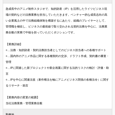
急成長中のアニメ制作スタジオで、知的財産（IP）を活用したライツビジネス現
場の契約などの法務業務を担当していただきます。ベンチャー的な成長志向の高
い企業風土の中で法務組織体制を構築するにあたり、組織のプレイヤーとして、
管理職を補佐し、ビジネスの最前線で取り交わされる契約法務を中心に、法務業
務全般の実務で中核を担っていただくポジションです。
【業務詳細】
○…法務・知的財産・契約法務担当者としてのビジネス担当者への各種サポート
○…国内外のアニメ作品に関する各種契約の交渉、ドラフト作成、契約書の審査・
管理
○…IPに関連した新プロジェクトや新企画案に関する法的リスクの検討・評価・助
言
○…IPを中心に関連法規（著作権法を軸にアニメビジネス関係の各種法令）に関す
るリサーチ・助言
【業務内容の変更の範囲】
当社法務業務・管理業務全般
勤務地