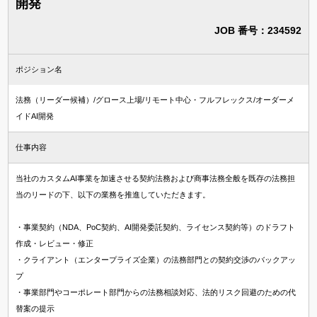
開発
JOB 番号：234592
ポジション名
法務（リーダー候補）/グロース上場/リモート中心・フルフレックス/オーダーメ
イドAI開発
仕事内容
当社のカスタムAI事業を加速させる契約法務および商事法務全般を既存の法務担
当のリードの下、以下の業務を推進していただきます。
・事業契約（NDA、PoC契約、AI開発委託契約、ライセンス契約等）のドラフト
作成・レビュー・修正
・クライアント（エンタープライズ企業）の法務部門との契約交渉のバックアッ
プ
・事業部門やコーポレート部門からの法務相談対応、法的リスク回避のための代
替案の提示