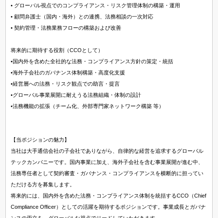
資格希望勤務地
• グローバル視点でのコンプライアンス・リスク管理体制の構築・運用
• 顧問弁護士（国内・海外）との連携、法務相談の一次対応
＋ 追加・変更する
• 契約管理・法務業務フローの構築および改善
将来的に期待する役割（CCOとして）
年収
•国内外を含めた全社的な法務・コンプライアンス方針の策定・統括
•海外子会社のガバナンス体制構築・高度化支援
～
万円含む
•経営層への法務・リスク観点での助言・提言
•グローバル事業展開に耐えうる法務組織・体制の設計
•法務機能の拡張（チーム化、外部専門家ネットワーク構築 等）
経験
マネジメント経験あり
未経験可
英語使用
【当ポジションの魅力】
当社は大手通信会社の子会社でありながら、自律的な経営を追求するグローバル
テックカンパニーです。国内事業に加え、海外子会社を含む事業展開が進む中、
法務専任者として契約審査・ガバナンス・コンプライアンスを横断的に担ってい
ただける方を募集します。
将来的には、国内外を含めた法務・コンプライアンス体制を統括するCCO（Chief
Compliance Officer）としての活躍を期待するポジションです。事業成長とガバナ
ンスの両立を、グローバルな視点でリードしていただきます。