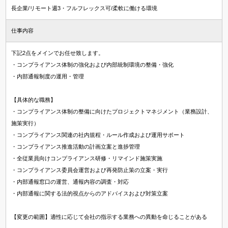
長企業/リモート週3・フルフレックス可/柔軟に働ける環境
仕事内容
下記2点をメインでお任せ致します。
・コンプライアンス体制の強化および内部統制環境の整備・強化
・内部通報制度の運用・管理
【具体的な職務】
・コンプライアンス体制の整備に向けたプロジェクトマネジメント（業務設計、
施策実行）
・コンプライアンス関連の社内規程・ルール作成および運用サポート
・コンプライアンス推進活動の計画立案と進捗管理
・全従業員向けコンプライアンス研修・リマインド施策実施
・コンプライアンス委員会運営および再発防止策の立案・実行
・内部通報窓口の運営、通報内容の調査・対応
・内部通報に関する法的視点からのアドバイスおよび対策立案
【変更の範囲】適性に応じて会社の指示する業務への異動を命じることがある