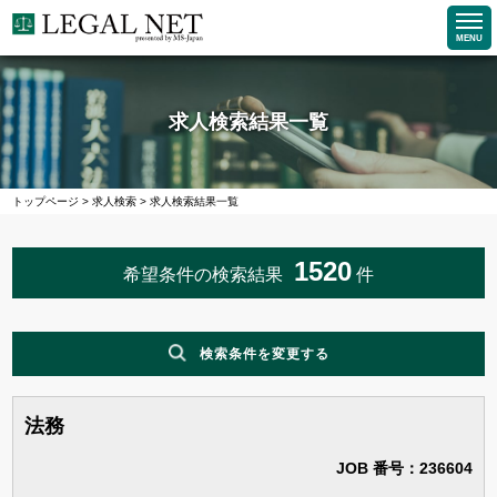
MENU
求人検索結果一覧
トップページ
>
求人検索
>
求人検索結果一覧
1520
希望条件の検索結果
件
検索条件を変更する
法務
職種
企業求人で探す
JOB 番号：236604
法務求人