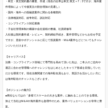
・和文・英文契約書の審査、作成（現在の比率は和文:英文＝7：3ですが、海外案
件増加によって今後英文の割合増加の見通し）
・国内・海外への投融資案件に関わる各種契約
・法律相談対応、紛争対応、訴訟対応
・コンプライアンス対応業務
・⼦会社管理体制の構築や会社規程の整備、社員研修等
入社後は契約書作成・レビュー、契約締結手続き、案件管理などからお任せ予定
ですが、意欲やポテンシャルに応じて投資案件・M＆A案件などについてもチャレ
ンジいただけます。
【キャリアパス】
法務・コンプライアンス領域にて専門性を高めて頂いた先は、ご本人のご志向や
適正に合わせ管理職へのチャレンジをはじめとしたキャリア形成を目指していた
だける環境です。現在法務関連での海外駐在員もおり、英語力を活かしたい方に
は海外駐在のチャンスもございます。
【ポジションの魅力】
●商社ならではの「多様でスケールの大きな案件」に触れることのできる環境。
加えて当社はM＆Aや海外案件も急増中のため、案件バリュエーションが非常に豊
富。