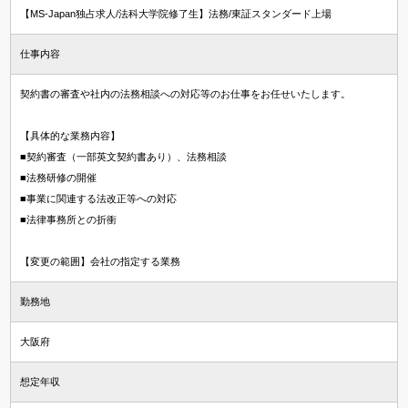
【MS-Japan独占求人/法科大学院修了生】法務/東証スタンダード上場
仕事内容
契約書の審査や社内の法務相談への対応等のお仕事をお任せいたします。
【具体的な業務内容】
■契約審査（一部英文契約書あり）、法務相談
■法務研修の開催
■事業に関連する法改正等への対応
■法律事務所との折衝
【変更の範囲】会社の指定する業務
勤務地
大阪府
想定年収