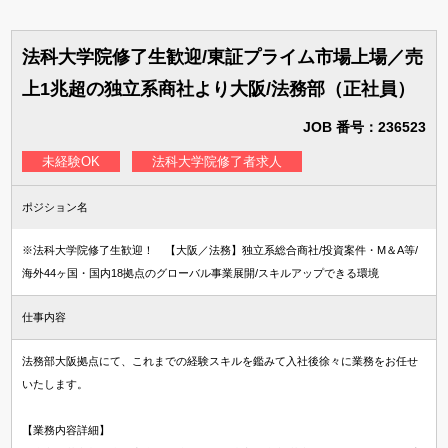
法科大学院修了生歓迎/東証プライム市場上場／売
上1兆超の独立系商社より大阪/法務部（正社員）
JOB 番号：236523
未経験OK
法科大学院修了者求人
ポジション名
※法科大学院修了生歓迎！ 【大阪／法務】独立系総合商社/投資案件・M＆A等/
海外44ヶ国・国内18拠点のグローバル事業展開/スキルアップできる環境
仕事内容
法務部大阪拠点にて、これまでの経験スキルを鑑みて入社後徐々に業務をお任せ
いたします。
【業務内容詳細】