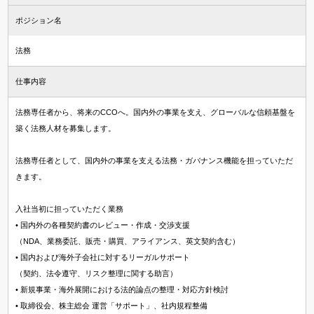
ポジション名
知財・特許求人
法律事務所・特許事務所で探す
法務
法律事務所求人
仕事内容
特許事務所・特許技術者求人
法務専任者から、将来のCCOへ。国内外の事業を支え、グローバルな信頼基盤を
資格
築く法務人材を募集します。
国内弁護士
法務専任者として、国内外の事業を支える法務・ガバナンス機能を担っていただ
きます。
司法試験合格者（司法修習生）
国内法科大学院修了
入社当初に担っていただく業務
海外弁護士
• 国内外の各種契約書のレビュー・作成・交渉支援
（NDA、業務委託、販売・購買、アライアンス、英文契約含む）
海外LLM・JD修了
• 国内および海外子会社に対するリーガルサポート
弁理士
（契約、法令遵守、リスク整理に関する助言）
• 新規事業・海外展開における法的論点の整理・対応方針検討
• 取締役会、株主総会 運営「サポート」、社内規程整備