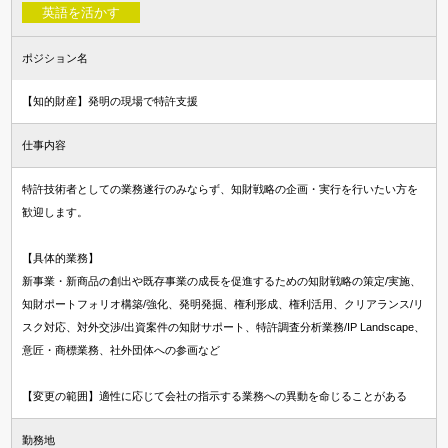
英語を活かす
ポジション名
【知的財産】発明の現場で特許支援
仕事内容
特許技術者としての業務遂行のみならず、知財戦略の企画・実行を行いたい方を
歓迎します。
【具体的業務】
新事業・新商品の創出や既存事業の成長を促進するための知財戦略の策定/実施、
知財ポートフォリオ構築/強化、発明発掘、権利形成、権利活用、クリアランス/リ
スク対応、対外交渉/出資案件の知財サポート、特許調査分析業務/IP Landscape、
意匠・商標業務、社外団体への参画など
【変更の範囲】適性に応じて会社の指示する業務への異動を命じることがある
勤務地