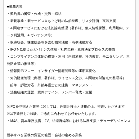
■業務内容
・契約書の審査・作成・交渉・締結
・新規事業・新サービス立ち上げ時の法的整理、リスク評価、実装支援
・AI関連サービスにおける法的論点整理（著作権、個人情報保護、利用規約、デ
ータ利活用、AIガバナンス等）
・取締役会、株主総会等を含む機関法務・商事法務対応
・IPOを見据えたガバナンス体制・社内規程・意思決定プロセスの整備
・コンプライアンス体制の構築・運用（内部通報、社内教育、モニタリング、再
発防止策の推進等）
・情報開示フロー、インサイダー情報管理等の運用高度化
・知的財産管理（商標、著作権、ライセンス交渉、AI関連知財論点の整理等）
・紛争・訴訟対応、外部弁護士との連携・マネジメント
・法務組織の運営、案件アサイン、メンバー育成・支援
※IPOを見据えた業務に関しては、外部弁護士と連携の上、推進いただきます
※以下業務もご経験、ご志向に合わせてお任せいたします。
・M&A、資本業務提携、JV、組織再編等における法務支援・デューデリジェンス
従事すべき業務の変更の範囲：会社の定める業務