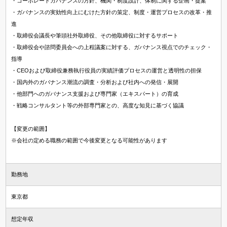
・コーポレートガバナンスの方針、機関・制度設計、体制に関する企画・提案
・ガバナンスの実効性向上にむけた方針の策定、制度・運営プロセスの改革・推
進
・取締役会議長や筆頭社外取締役、その他取締役に対するサポート
・取締役会や諮問委員会への上程議案に対する、ガバナンス視点でのチェック・
指導
・CEOおよび取締役兼務執行役員の実績評価プロセスの運営と透明性の担保
・国内外のガバナンス潮流の調査・分析および社内への発信・展開
・他部門へのガバナンス支援および専門家（エキスパート）の育成
・戦略コンサルタント等の外部専門家との、高度な知見に基づく協議
【変更の範囲】
※会社の定める職務の範囲で今後変更となる可能性があります
勤務地
東京都
想定年収