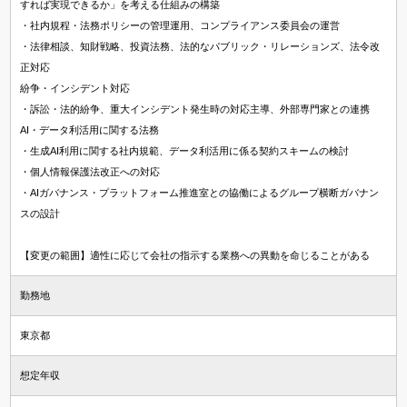
すれば実現できるか」を考える仕組みの構築
・社内規程・法務ポリシーの管理運用、コンプライアンス委員会の運営
・法律相談、知財戦略、投資法務、法的なパブリック・リレーションズ、法令改
正対応
紛争・インシデント対応
・訴訟・法的紛争、重大インシデント発生時の対応主導、外部専門家との連携
AI・データ利活用に関する法務
・生成AI利用に関する社内規範、データ利活用に係る契約スキームの検討
・個人情報保護法改正への対応
・AIガバナンス・プラットフォーム推進室との協働によるグループ横断ガバナン
スの設計
【変更の範囲】適性に応じて会社の指示する業務への異動を命じることがある
勤務地
東京都
想定年収